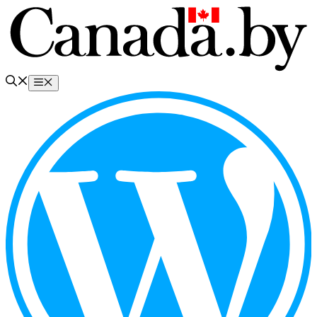
Перейти
к
содержимому
Меню