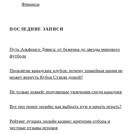
Финансы
ПОСЛЕДНИЕ ЗАПИСИ
Путь Альфонсо Дэвиса: от беженца до звезды мирового
футбола
Проклятие канадских клубов: почему хоккейная нация не
может вернуть Кубок Стэнли домой?
Не только хоккей: популярные увлечения среди канадцев
Все про покер онлайн: как выбрать рум и начать играть?
Рейтинг лучших онлайн казино: критерии отбора и
честные отзывы игроков