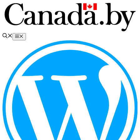
Перейти
к
содержимому
Меню