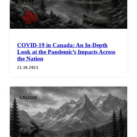
COVID-19 in Canada: An In-Depth
Look at the Pandemic’s Impacts Across
the Nation
21.10.2023
ENGLISH