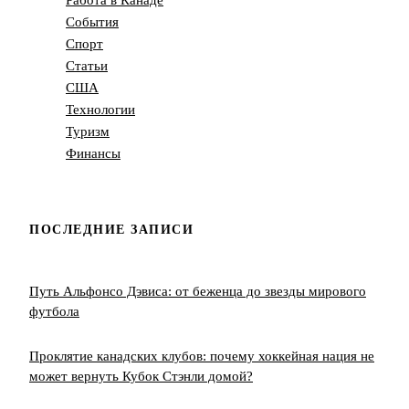
Работа в Канаде
События
Спорт
Статьи
США
Технологии
Туризм
Финансы
ПОСЛЕДНИЕ ЗАПИСИ
Путь Альфонсо Дэвиса: от беженца до звезды мирового
футбола
Проклятие канадских клубов: почему хоккейная нация не
может вернуть Кубок Стэнли домой?