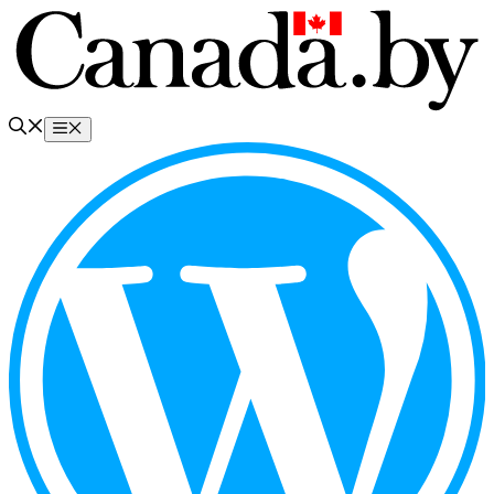
Перейти
к
содержимому
Меню