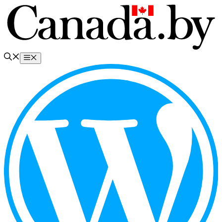
Перейти
к
содержимому
Меню