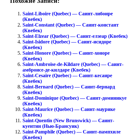
Похожие Записи:
Saint-Liboire (Quebec) — Саинт-либоире
(Квебек)
Saint-Constant (Quebec) — Саинт-констант
(Квебек)
Saint-Elzear (Quebec) — Саинт-елзеар (Квебек)
Saint-Isidore (Quebec) — Саинт-исидоре
(Квебек)
Saint-Honore (Quebec) — Саинт-хоноре
(Квебек)
Saint-Ambroise-de-Kildare (Quebec) — Саинт-
амброисе-де-килдаре (Квебек)
Saint-Cesaire (Quebec) — Саинт-кесаире
(Квебек)
Saint-Bernard (Quebec) — Саинт-бернард
(Квебек)
Saint-Dominique (Quebec) — Саинт-доминикуе
(Квебек)
Saint-Maurice (Quebec) — Саинт-маурике
(Квебек)
Saint-Quentin (New Brunswick) — Саинт-
куентин (Нью-Брансуик)
Saint-Pamphile (Quebec) — Саинт-пампхиле
(Квебек)