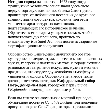
История города
начинается в 1673 году, когда
французские колонисты основывали здесь свою
первую торговую кампанию. За века Саинт-денис
прошел путь от небольшого поселения до крупного
административного центра, сохранив при этом
множество архитектурных памятников,
подтверждающих его историческое значение.
Обратитесь к его старым улицам и зостаям, чтобы
почувствовать дух прошлого, пройтись по
знаменитому
Rue Saint-Jean
или посетить старинные
фортификационные сооружения.
Особенностью Саинт-денис является его богатое
культурное наследие, отражающееся в многочисленных
музеях, галереях и памятных местах. В городе активно
развиваются театральное искусство, музеи и местные
праздники, что создает дружелюбную атмосферу и
уникальный колорит. Особенно впечатляют такие
достопримечательности, как
Кафедральный собор
Нотр-Дам-де-ле-Пари
, городской парк
Parc de
l’Esplanade
и популярные торговые районы.
Если вы хотите ознакомиться с местной природой,
обязательно посетите
Canal de Lachine
или лодочные
прогулки по реке Сен-Лоран, которые предлагают