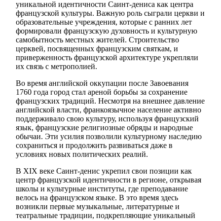
уникальной идентичности Саинт-дениса как центра
французской культуры. Важную роль сыграли церкви и
образовательные учреждения, которые с ранних лет
формировали французскую духовность и культурную
самобытность местных жителей. Строительство
церквей, посвященных французским святкам, и
приверженность французской архитектуре укрепляли
их связь с метрополией.
Во время английской оккупации после Завоевания
1760 года город стал ареной борьбы за сохранение
французских традиций. Несмотря на внешнее давление
английской власти, франкоязычное население активно
поддерживало свою культуру, используя французский
язык, французские религиозные обряды и народные
обычаи. Эти усилия позволили культурному наследию
сохраниться и продолжить развиваться даже в
условиях новых политических реалий.
В XIX веке Саинт-денис укрепил свои позиции как
центр французской идентичности в регионе, открывая
школы и культурные институты, где преподавание
велось на французском языке. В это время здесь
возникли первые музыкальные, литературные и
театральные традиции, подкрепляющие уникальный