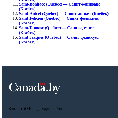
Saint-Boniface (Quebec) — Саинт-бонифаке
(Квебек)
Saint-Anicet (Quebec) — Саинт-аникет (Квебек)
Saint-Felicien (Quebec) — Саинт-феликиен
(Квебек)
Saint-Damase (Quebec) — Саинт-дамасе
(Квебек)
Saint-Jacques (Quebec) — Саинт-джаккуес
(Квебек)
Контакты
О Канаде
Карта сайта