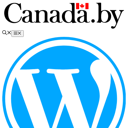
Перейти
к
содержимому
Меню