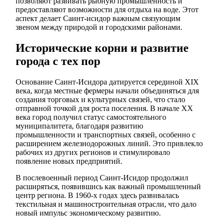
позволяют развивать рыбную промышленность и
предоставляют возможности для отдыха на воде. Этот
аспект делает Саинт-исидор важным связующим
звеном между природой и городскими районами.
Исторические корни и развитие
города с тех пор
Основание Саинт-Исидора датируется серединой XIX
века, когда местные фермеры начали объединяться для
создания торговых и культурных связей, что стало
отправной точкой для роста поселения. В начале XX
века город получил статус самостоятельного
муниципалитета, благодаря развитию
промышленности и транспортных связей, особенно с
расширением железнодорожных линий. Это привлекло
рабочих из других регионов и стимулировало
появление новых предприятий.
В послевоенный период Саинт-Исидор продолжил
расширяться, появившись как важный промышленный
центр региона. В 1960-х годах здесь развивалась
текстильная и машиностроительная отрасли, что дало
новый импульс экономическому развитию.