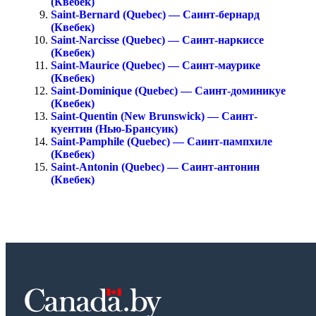
(Квебек)
Saint-Bernard (Quebec) — Саинт-бернард
(Квебек)
Saint-Narcisse (Quebec) — Саинт-наркиссе
(Квебек)
Saint-Maurice (Quebec) — Саинт-маурике
(Квебек)
Saint-Dominique (Quebec) — Саинт-доминикуе
(Квебек)
Saint-Quentin (New Brunswick) — Саинт-
куентин (Нью-Брансуик)
Saint-Pamphile (Quebec) — Саинт-пампхиле
(Квебек)
Saint-Antonin (Quebec) — Саинт-антонин
(Квебек)