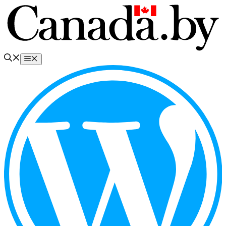
Перейти
к
содержимому
Меню