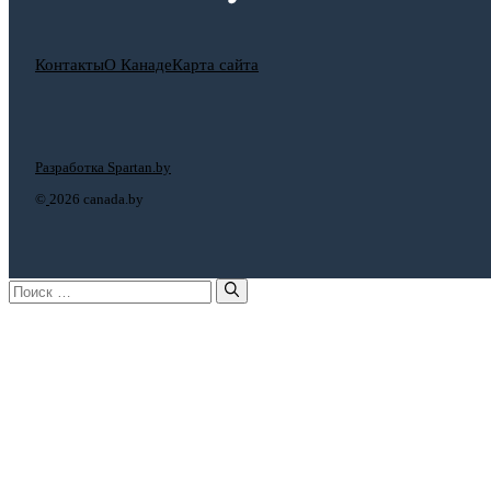
Контакты
О Канаде
Карта сайта
Разработка Spartan.by
©
2026 canada.by
Поиск: