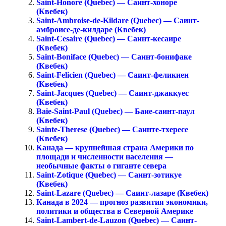
Saint-Honore (Quebec) — Саинт-хоноре
(Квебек)
Saint-Ambroise-de-Kildare (Quebec) — Саинт-
амброисе-де-килдаре (Квебек)
Saint-Cesaire (Quebec) — Саинт-кесаире
(Квебек)
Saint-Boniface (Quebec) — Саинт-бонифаке
(Квебек)
Saint-Felicien (Quebec) — Саинт-феликиен
(Квебек)
Saint-Jacques (Quebec) — Саинт-джаккуес
(Квебек)
Baie-Saint-Paul (Quebec) — Баие-саинт-паул
(Квебек)
Sainte-Therese (Quebec) — Саинте-тхересе
(Квебек)
Канада — крупнейшая страна Америки по
площади и численности населения —
необычные факты о гиганте севера
Saint-Zotique (Quebec) — Саинт-зотикуе
(Квебек)
Saint-Lazare (Quebec) — Саинт-лазаре (Квебек)
Канада в 2024 — прогноз развития экономики,
политики и общества в Северной Америке
Saint-Lambert-de-Lauzon (Quebec) — Саинт-