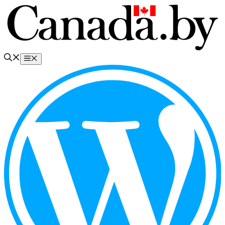
Перейти
к
содержимому
Меню