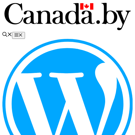
Перейти
к
содержимому
Меню