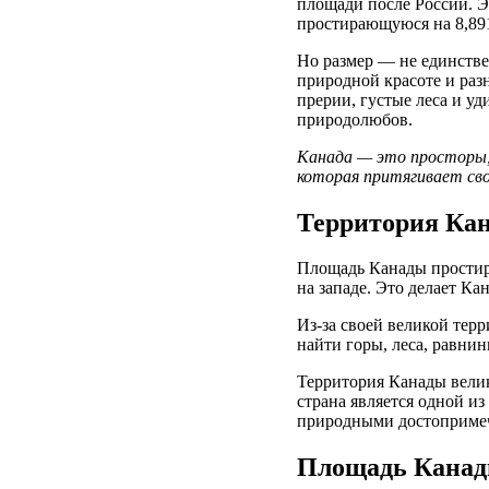
площади после России. Э
простирающуюся на 8,89
Но размер — не единстве
природной красоте и раз
прерии, густые леса и у
природолюбов.
Канада — это просторы,
которая притягивает св
Территория Ка
Площадь Канады простира
на западе. Это делает К
Из-за своей великой тер
найти горы, леса, равни
Территория Канады велик
страна является одной и
природными достопримеч
Площадь Канад