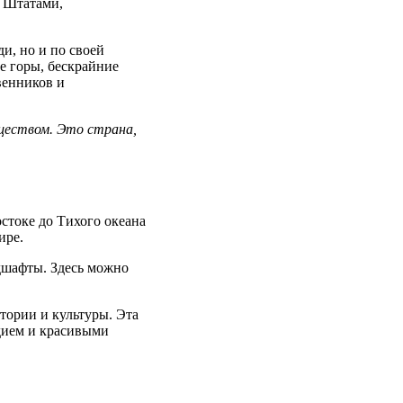
и Штатами,
и, но и по своей
е горы, бескрайние
венников и
ществом. Это страна,
стоке до Тихого океана
ире.
ндшафты. Здесь можно
тории и культуры. Эта
едием и красивыми