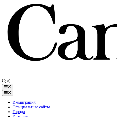
Перейти
к
содержимому
Меню
Меню
Иммиграция
Официальные сайты
Города
История