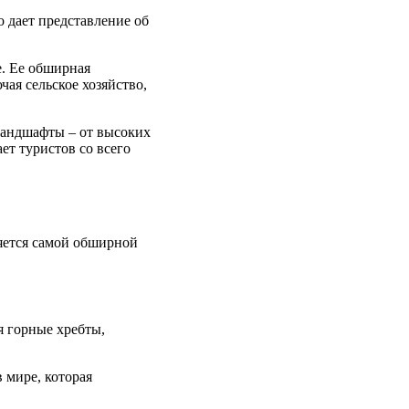
 дает представление об
е. Ее обширная
ая сельское хозяйство,
ландшафты – от высоких
ет туристов со всего
яется самой обширной
я горные хребты,
 мире, которая