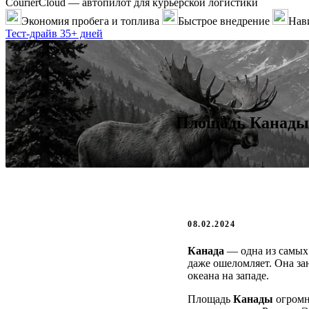
CourierCloud — автопилот для курьерской логистики
Экономия пробега и топлива
Быстрое внедрение
Нави
Тест-драйв 35+ дней
Площадь Канады 
08.02.2024
Канада
— одна из самых 
даже ошеломляет. Она за
океана на западе.
Площадь
Канады
огромна