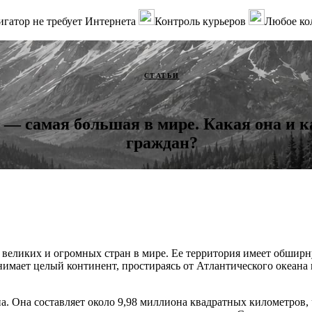
гатор не требует Интернета
Контроль курьеров
Любое ко
СТАТЬИ
— самая большая в мире. Какая она и к
граждан?
великих и огромных стран в мире. Ее территория имеет обширн
нимает целый континент, простираясь от Атлантического океана 
. Она составляет около 9,98 миллиона квадратных километров, ч