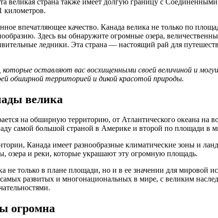
та великая страна также имеет долгую границу с Соединенным
1 километров.
нное впечатляющее качество. Канада велика не только по площад
нообразию. Здесь вы обнаружите огромные озера, величественны
дивительные ледники. Эта страна — настоящий рай для путешест
 которые оставляют вас восхищенными своей величиной и могу
оей обширной территорией и дикой красотой природы.
нады велика
ется на обширную территорию, от Атлантического океана на во
анаду самой большой страной в Америке и второй по площади в м
ритории, Канада имеет разнообразные климатические зоны и ла
ны, озера и реки, которые украшают эту огромную площадь.
а не только в плане площади, но и в ее значении для мировой ис
з самых развитых и многонациональных в мире, с великим насл
ательностями.
ы огромна