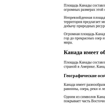
Площадь Канады составля
огромных размерах этой 
Непревзойденная площадь
территория предлагает м
добычу природных ресурс
Огромная площадь Канады
гор до прекрасных озер и
мира.
Канада имеет 
Площадь Канады составля
страной в Америке. Кана
Географические ос
Канада имеет разнообраз
равнины, озера, реки и л
Одним из символов Канад
покрывает часть Восточн