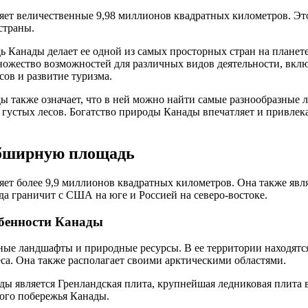
ет величественные 9,98 миллионов квадратных километров. Это
страны.
 Канады делает ее одной из самых просторных стран на планет
ножество возможностей для различных видов деятельности, включ
ов и развитие туризма.
 также означает, что в ней можно найти самые разнообразные 
 густых лесов. Богатство природы Канады впечатляет и привлека
обширную площадь
ет более 9,9 миллионов квадратных километров. Она также явл
да граничит с США на юге и Россией на северо-востоке.
обенности Канады
ные ландшафты и природные ресурсы. В ее территории находятс
еса. Она также располагает своими арктическими областями.
ы является Гренландская плита, крупнейшая ледниковая плита в
ого побережья Канады.