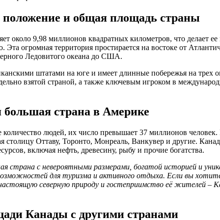
 положение и общая площадь страны
ет около 9,98 миллионов квадратных километров, что делает ее
ю. Эта огромная территория простирается на востоке от Атланти
еверного Ледовитого океана до США.
канскими штатами на юге и имеет длинные побережья на трех оке
дельно взятой страной, а также ключевым игроком в междунаро
 большая страна в Америке
 количество людей, их число превышает 37 миллионов человек.
я столицу Оттаву, Торонто, Монреаль, Ванкувер и другие. Канад
урсов, включая нефть, древесину, рыбу и прочие богатства.
ая страна с невероятными размерами, богатой историей и уник
озможностей для туризма и активного отдыха. Если вы хотит
, настоящую северную природу и гостеприимство её жителей – 
ади Канады с другими странами