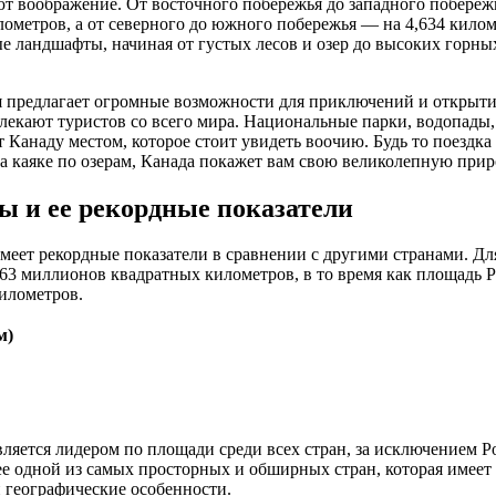
 воображение. От восточного побережья до западного побережь
илометров, а от северного до южного побережья — на 4,634 кило
ые ландшафты, начиная от густых лесов и озер до высоких горны
я предлагает огромные возможности для приключений и открыт
екают туристов со всего мира. Национальные парки, водопады,
 Канаду местом, которое стоит увидеть воочию. Будь то поездка
а каяке по озерам, Канада покажет вам свою великолепную приро
 и ее рекордные показатели
еет рекордные показатели в сравнении с другими странами. Дл
63 миллионов квадратных километров, в то время как площадь Р
илометров.
м)
вляется лидером по площади среди всех стран, за исключением 
е одной из самых просторных и обширных стран, которая имее
 географические особенности.