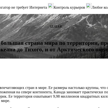
гатор не требует Интернета
Контроль курьеров
Любое ко
СТАТЬИ
 большая страна мира по территории, п
кеана до Тихого, и от Арктического оке
впечатляющих стран в мире. Ее размеры настолько крупны, что 
ложенная на севере континента, Канада занимает практически п
рик. Ее территория охватывает 9,98 миллионов квадратных килом
 мире.