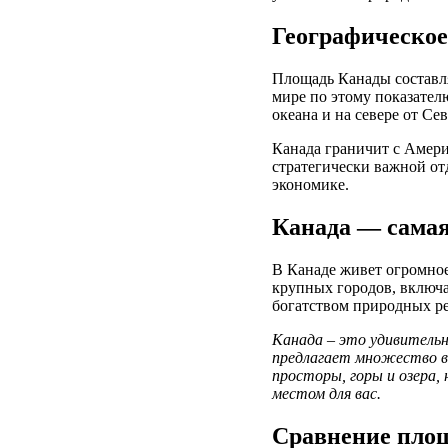
Географическое
Площадь Канады составля
мире по этому показател
океана и на севере от С
Канада граничит с Амери
стратегически важной от
экономике.
Канада — самая
В Канаде живет огромное
крупных городов, включа
богатством природных рес
Канада – это удивительн
предлагает множество в
просторы, горы и озера
местом для вас.
Сравнение площ