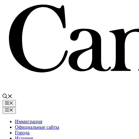
Перейти
к
содержимому
Меню
Меню
Иммиграция
Официальные сайты
Города
История