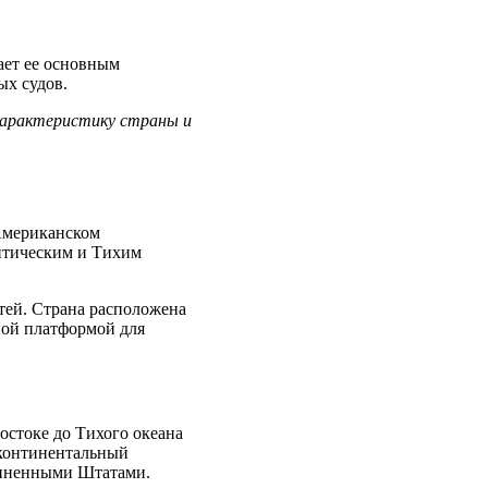
ает ее основным
ых судов.
 характеристику страны и
 Американском
антическим и Тихим
тей. Страна расположена
ьной платформой для
остоке до Тихого океана
 континентальный
диненными Штатами.