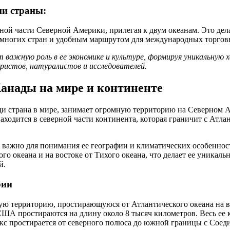
ии страны:
рной части Северной Америки, прилегая к двум океанам. Это дел
 многих стран и удобным маршрутом для международных торгов
 важную роль в ее экономике и культуре, формируя уникальную
ристов, натуралистов и исследователей.
анады на мире и континенте
ди страна в мире, занимает огромную территорию на Северном
находится в северной части континента, которая граничит с Атл
важно для понимания ее географии и климатических особеннос
ого океана и на востоке от Тихого океана, что делает ее уникал
й.
рии
ю территорию, простирающуюся от Атлантического океана на в
 США простираются на длину около 8 тысяч километров. Весь ее
кс простирается от северного полюса до южной границы с Сое