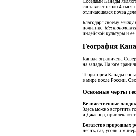
Соседями Канады являютс
составляет около 4 тыся
отличающаяся почва дела
Благодаря своему
месту
н
политике.
Местоположе
индейской культуры и ее 
География Кана
Канада ограничена Север
на западе. На юге гран
Территория Канады соста
в мире после России. Св
Основные черты ге
Величественные ландш
Здесь можно встретить го
и Джаспер, привлекают т
Богатство природных р
нефть, газ, уголь и мине