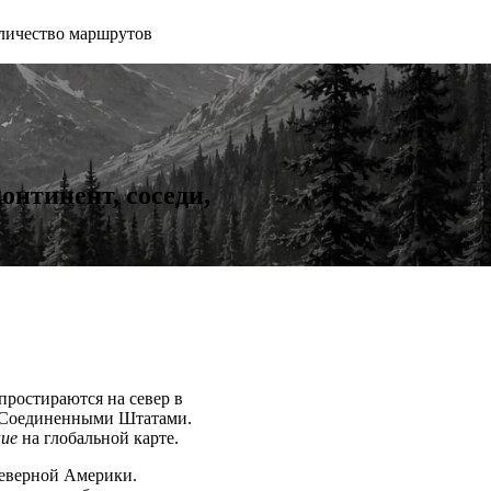
личество маршрутов
онтинент, соседи,
ростираются на север в
 с Соединенными Штатами.
ие
на глобальной карте.
верной Америки.