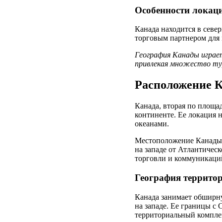
Особенности локац
Канада находится в севе
торговым партнером для
География Канады играет
привлекая множество ту
Расположение К
Канада, вторая по площа
континенте. Ее локация 
океанами.
Местоположение Канады 
на западе от Атлантическ
торговли и коммуникаци
География террито
Канада занимает обширну
на западе. Ее границы с
территориальный компле