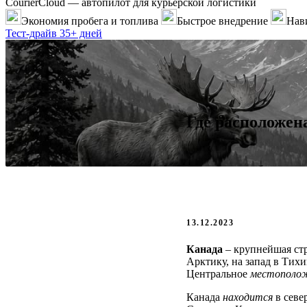
CourierCloud — автопилот для курьерской логистики
Экономия пробега и топлива
Быстрое внедрение
Нави
Тест-драйв 35+ дней
Где расположен
13.12.2023
Канада
– крупнейшая стр
Арктику, на запад в Тих
Центральное
местополо
Канада
находится
в севе