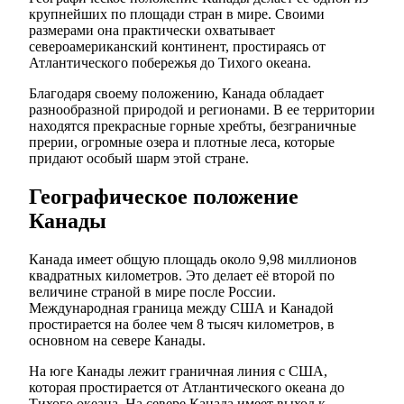
крупнейших по площади стран в мире. Своими
размерами она практически охватывает
североамериканский континент, простираясь от
Атлантического побережья до Тихого океана.
Благодаря своему положению, Канада обладает
разнообразной природой и регионами. В ее территории
находятся прекрасные горные хребты, безграничные
прерии, огромные озера и плотные леса, которые
придают особый шарм этой стране.
Географическое положение
Канады
Канада имеет общую площадь около 9,98 миллионов
квадратных километров. Это делает её второй по
величине страной в мире после России.
Международная граница между США и Канадой
простирается на более чем 8 тысяч километров, в
основном на севере Канады.
На юге Канады лежит граничная линия с США,
которая простирается от Атлантического океана до
Тихого океана. На севере Канада имеет выход к