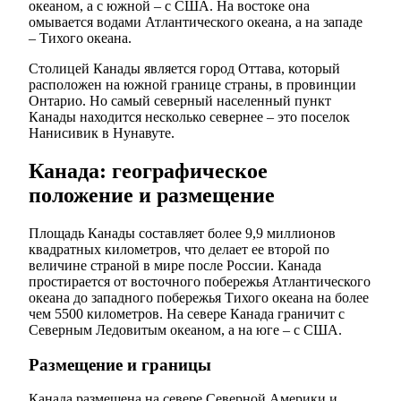
океаном, а с южной – с США. На востоке она
омывается водами Атлантического океана, а на западе
– Тихого океана.
Столицей Канады является город Оттава, который
расположен на южной границе страны, в провинции
Онтарио. Но самый северный населенный пункт
Канады находится несколько севернее – это поселок
Нанисивик в Нунавуте.
Канада: географическое
положение и размещение
Площадь Канады составляет более 9,9 миллионов
квадратных километров, что делает ее второй по
величине страной в мире после России. Канада
простирается от восточного побережья Атлантического
океана до западного побережья Тихого океана на более
чем 5500 километров. На севере Канада граничит с
Северным Ледовитым океаном, а на юге – с США.
Размещение и границы
Канада размещена на севере Северной Америки и