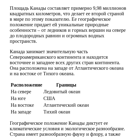
Площадь Канады составляет примерно 9,98 миллионов
квадратных километров, что делает ее второй страной
в мире по этому показателю. Ее географическое
положение придает ей уникальные природные
особенности – от ледников и горных вершин на севере
до плодородных равнин и огромных водных
пространств.
Канада занимает значительную часть
Североамериканского континента и находится
восточнее и западнее всех других стран континента.
Она расположена на западе от Атлантического океана
и на востоке от Тихого океана.
Расположение
Границы
На севере
Ледовитый океан
На юге
США
На востоке
Атлантический океан
На западе
Тихий океан
Географическое положение Канады диктует ее
климатические условия и экологическое разнообразие.
Страна имеет разнообразную фауну и флору, а также