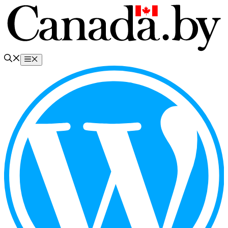
Перейти
к
содержимому
Меню