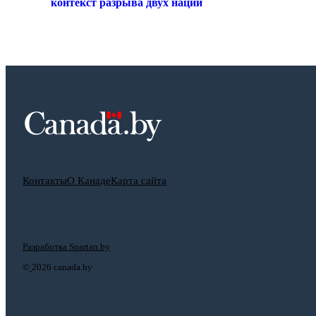
контекст разрыва двух наций
Контакты
О Канаде
Карта сайта
Разработка Spartan.by
©
2026 canada.by