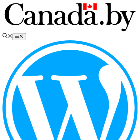
Перейти
к
содержимому
Меню