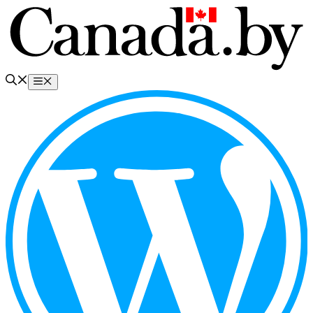
Перейти
к
содержимому
Меню