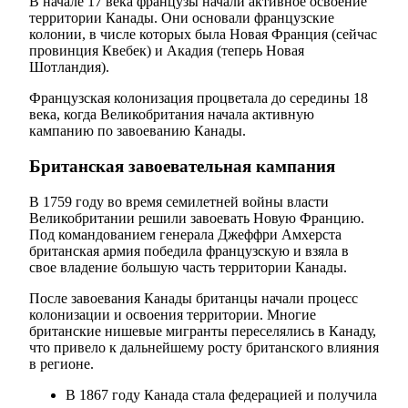
В начале 17 века французы начали активное освоение
территории Канады. Они основали французские
колонии, в числе которых была Новая Франция (сейчас
провинция Квебек) и Акадия (теперь Новая
Шотландия).
Французская колонизация процветала до середины 18
века, когда Великобритания начала активную
кампанию по завоеванию Канады.
Британская завоевательная кампания
В 1759 году во время семилетней войны власти
Великобритании решили завоевать Новую Францию.
Под командованием генерала Джеффри Амхерста
британская армия победила французскую и взяла в
свое владение большую часть территории Канады.
После завоевания Канады британцы начали процесс
колонизации и освоения территории. Многие
британские нишевые мигранты переселялись в Канаду,
что привело к дальнейшему росту британского влияния
в регионе.
В 1867 году Канада стала федерацией и получила