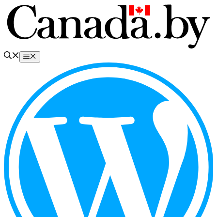
Перейти
к
содержимому
Меню