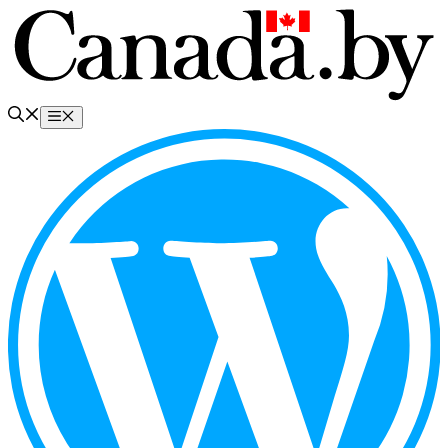
Перейти
к
содержимому
Меню