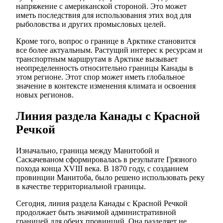
напряжение с американской стороной. Это может
иметь последствия для использования этих вод для
рыболовства и других промысловых целей.
Кроме того, вопрос о границе в Арктике становится
все более актуальным. Растущий интерес к ресурсам и
транспортным маршрутам в Арктике вызывает
неопределенность относительно границы Канады в
этом регионе. Этот спор может иметь глобальное
значение в контексте изменения климата и освоения
новых регионов.
Линия раздела Канады с Красной
Речкой
Изначально, граница между Манитобой и
Саскачеваном сформировалась в результате Грязного
похода конца XVIII века. В 1870 году, с созданием
провинции Манитоба, было решено использовать реку
в качестве территориальной границы.
Сегодня, линия раздела Канады с Красной Речкой
продолжает быть значимой административной
границей для обеих провинций. Она разделяет не