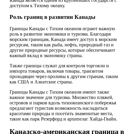
Канада является одним из крупнейших государств с
доступом к Тихому океану.
Роль границ в развитии Канады
Границы Канады с Тихим океаном играют важную
роль в развитии экономики и туризма. Благодаря
морским границам, Канада имеет доступ к морским
ресурсам, таким как рыба, нефть, природный газ и
другие природные ресурсы, которые обеспечивают
важный вклад в экономику страны.
Также границы служат для контроля торговли и
импорта товаров, включая товары, транзитом
проходящие через проливы к другим странам, таким
как США и Азиатские страны.
Границы Канады с Тихим океаном имеют также
важное значение для туризма. Множество пляжей,
островов и парков вдоль тихоокеанского побережья
предлагают туристам возможность насладиться
красотами природы и посетить знаменитые места,
такие как парк Резерфорд и архипелаг Хайда-Гвайи.
Канадско-американская граница в