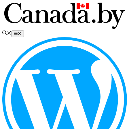
Перейти
к
содержимому
Меню