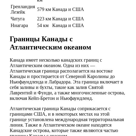
Гренландия
579 км
Канада и США
Лезейк
Чатуга
223 км
Канада и США
Ниагара
54 км
Канада и США
Границы Канады с
Атлантическим океаном
Канада имеет несколько канадских границ с
Атлантическим океаном. Одна из них —
Атлантическая граница располагается на востоке
Канады и простирается от Северной Каролины до
Ньюфаундленда и Лабрадора. Эта граница включает в
себя заливы и бухты, такие как залив Святой
Лаврентий и Фунди, а также многочисленные острова,
включая Кейп-Бретон и Ньюфаундленд.
Атлантическая граница Канады соприкасается с
границами США, и в некоторых местах на этой
границе установлена международная территориальная
линия. Также в Атлантическом океане находятся
Канадские острова, которые также являются частью
границы Канады с океаном.