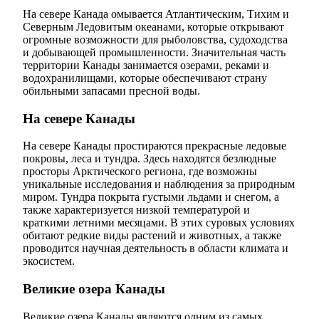
На севере Канада омывается Атлантическим, Тихим и
Северным Ледовитым океанами, которые открывают
огромные возможности для рыболовства, судоходства
и добывающей промышленности. Значительная часть
территории Канады занимается озерами, реками и
водохранилищами, которые обеспечивают страну
обильными запасами пресной воды.
На севере Канады
На севере Канады простираются прекрасные ледовые
покровы, леса и тундра. Здесь находятся безлюдные
просторы Арктического региона, где возможны
уникальные исследования и наблюдения за природным
миром. Тундра покрыта густыми льдами и снегом, а
также характеризуется низкой температурой и
краткими летними месяцами. В этих суровых условиях
обитают редкие виды растений и животных, а также
проводится научная деятельность в области климата и
экосистем.
Великие озера Канады
Великие озера Канады являются одним из самых