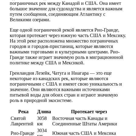
пограничных рек между Канадой и США. Она имеет
большое значение для судоходства и является важным
путем сообщения, соединяющим Атлантику с
Великими озерами.
Еще одной пограничной рекой является Рио-Гранде,
которая протекает через южную часть США и Мексику.
На этой реке расположена множество пограничных
городов и городов-пристанищ, которые являются
важными торговыми и культурными центрами. Рио-
Гранде также играет значимую роль в миграционнной
политике между США и Мексикой.
Гренландия Лезейк, Чатуга и Ниагара — это еще
некоторые из канадских рек, которые являются
пограничными с США и имеют свою уникальность и
значение. Они являются важными источниками
питьевой воды для обоих стран и играют значимую
роль в природной экосистеме.
Река
Длина
Протекает через
Святой
3058
Восточная часть Канады и
Лаврентий
км
Соединенные Штаты Америки
3034
Рио-Гранде
Южная часть США и Мексика
км