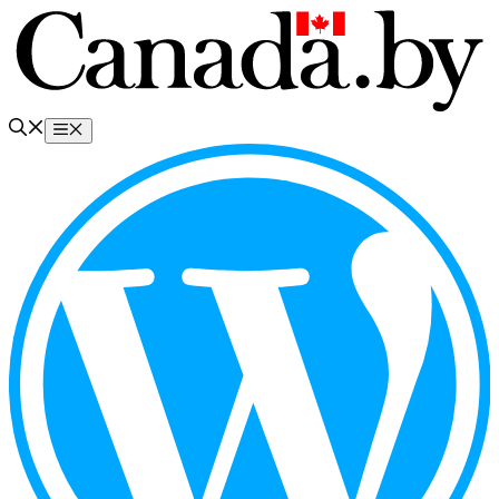
Перейти
к
содержимому
Меню