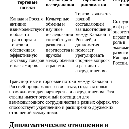
торговые
исследования
дипломатия
и эн
потоки
Торговля является
Канада и Россия
Культурные
важной
Сотрудн
активно
обмены и
составляющей
в сфере
взаимодействуют
научные
взаимоотношений
энергет
в области
исследования
между Канадой и
играет 
транспорта и
способствуют
Россией, а
роль в
торговли,
развитию
дипломатия
эконом
обеспечивая
партнерства и
помогает
развити
эффективную
дружбы
урегулировать
Канады
доставку товаров
между обеими
спорные вопросы
России.
и пассажиров.
странами.
и развивать
сотрудничество.
Транспортные и торговые потоки между Канадой и
Россией продолжают развиваться, создавая новые
возможности для партнерства и сотрудничества. Эти
страны имеют огромный потенциал для
взаимовыгодного сотрудничества в разных сферах, что
способствует укреплению и расширению дружеских
отношений между ними.
Дипломатические отношения и