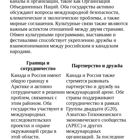
каналы и организации, такие как Организация
Объединенных Наций. Оба государства активно
обсуждают вопросы международной безопасности,
климатические и экологические проблемы, а также
мирные соглашения. Культурные связи также являются
важным аспектом отношений между двумя странами.
Обмен культурными программами, выставками и
фестивалями способствует укреплению дружбы и
взаимопонимания между российским и канадским
народами.
Граница и
Партнерство и дружба
сотрудничество
Канада и Россия имеют
Канада и Россия также
общую границу в
стремятся развивать
Арктике и активно
партнерство и дружбу на
сотрудничают в решении
международной арене. Обе
проблем, связанных с
страны поддерживают
этим районом. Оба
сотрудничество в рамках
государства участвуют в
Группы двадцати (G20),
международных
Азиатско-Тихоокеанского
исследовательских
экономического сообщества
проектах и охране
(APEC) и других
окружающей среды в
международных
этой области.
организаций. За последние