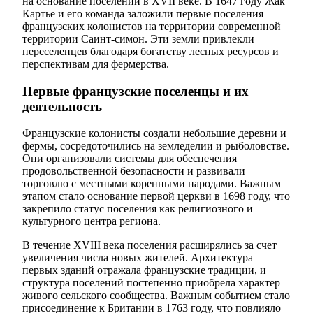
на основание поселений в XVII веке. В 1647 году Жак
Картье и его команда заложили первые поселения
французских колонистов на территории современной
территории Саинт-симон. Эти земли привлекли
переселенцев благодаря богатству лесных ресурсов и
перспективам для фермерства.
Первые французские поселенцы и их
деятельность
Французские колонисты создали небольшие деревни и
фермы, сосредоточились на земледелии и рыболовстве.
Они организовали системы для обеспечения
продовольственной безопасности и развивали
торговлю с местными коренными народами. Важным
этапом стало основание первой церкви в 1698 году, что
закрепило статус поселения как религиозного и
культурного центра региона.
В течение XVIII века поселения расширялись за счет
увеличения числа новых жителей. Архитектура
первых зданий отражала французские традиции, и
структура поселений постепенно приобрела характер
живого сельского сообщества. Важным событием стало
присоединение к Британии в 1763 году, что повлияло