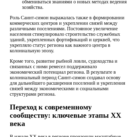
обмениваться знаниями о новых методах ведения
хозяйства.
Роль Саинт-симон выражалась также в формировании
коммерческих центров и укреплении связей между
различными поселениями. Постоянное увеличение
населения стимулировало строительство служебных
зданий, укрепленных фортификаций и церквей, что
укрепляло статус региона как важного центра в
колониальную эпоху.
Кроме того, развитие рыбной ловли, судоходства и
связанных с ними ремесел поддерживало
экономический потенциал региона. В результате в
колониальный период Саинт-симон создавал основу
для дальнейшего расширения поселений и укрепления
связей между экономическими и социальными
структурами региона.
Переход к современному
сообществу: ключевые этапы XX
века
В начале XX века в регионе произошли масштабные