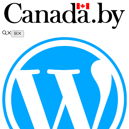
Перейти
к
содержимому
Меню