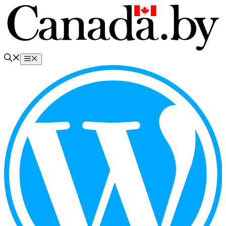
Перейти
к
содержимому
Меню