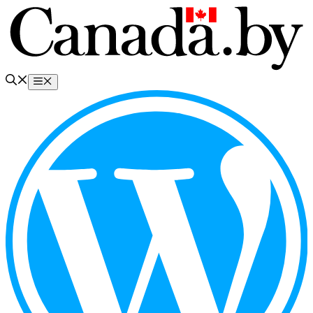
Перейти
к
содержимому
Меню