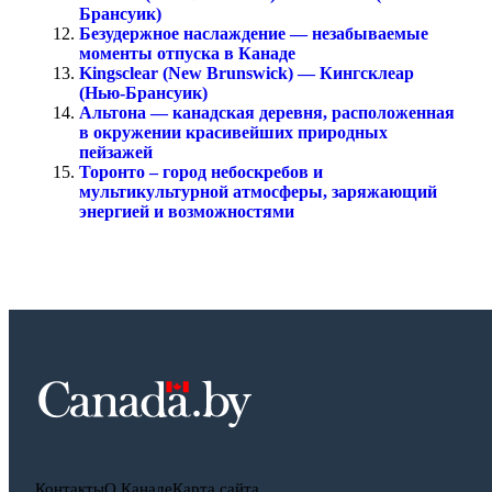
Брансуик)
Безудержное наслаждение — незабываемые
моменты отпуска в Канаде
Kingsclear (New Brunswick) — Кингсклеар
(Нью-Брансуик)
Альтона — канадская деревня, расположенная
в окружении красивейших природных
пейзажей
Торонто – город небоскребов и
мультикультурной атмосферы, заряжающий
энергией и возможностями
Контакты
О Канаде
Карта сайта