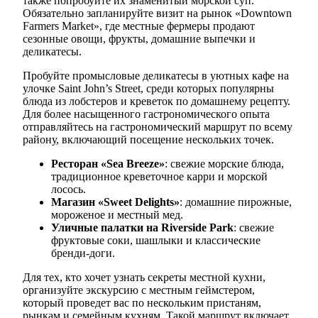
также попробуйте их знаменитый морской суп.
Обязательно запланируйте визит на рынок «Downtown
Farmers Market», где местные фермеры продают
сезонные овощи, фрукты, домашние выпечки и
деликатесы.
Пробуйте промысловые деликатесы в уютных кафе на
улочке Saint John’s Street, среди которых популярны
блюда из лобстеров и креветок по домашнему рецепту.
Для более насыщенного гастрономического опыта
отправляйтесь на гастрономический маршрут по всему
району, включающий посещение нескольких точек.
Ресторан «Sea Breeze»
: свежие морские блюда,
традиционное креветочное карри и морской
лосось.
Магазин «Sweet Delights»
: домашние пирожные,
мороженое и местный мед.
Уличные палатки на Riverside Park
: свежие
фруктовые соки, шашлыки и классические
бренди-доги.
Для тех, кто хочет узнать секреты местной кухни,
организуйте экскурсию с местным геймстером,
который проведет вас по нескольким пристаням,
рынкам и семейным кухням. Такой маршрут включает