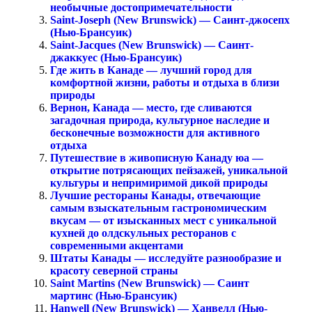
необычные достопримечательности
Saint-Joseph (New Brunswick) — Саинт-джосепх
(Нью-Брансуик)
Saint-Jacques (New Brunswick) — Саинт-
джаккуес (Нью-Брансуик)
Где жить в Канаде — лучший город для
комфортной жизни, работы и отдыха в близи
природы
Вернон, Канада — место, где сливаются
загадочная природа, культурное наследие и
бесконечные возможности для активного
отдыха
Путешествие в живописную Канаду юа —
открытие потрясающих пейзажей, уникальной
культуры и непримиримой дикой природы
Лучшие рестораны Канады, отвечающие
самым взыскательным гастрономическим
вкусам — от изысканных мест с уникальной
кухней до олдскульных ресторанов с
современными акцентами
Штаты Канады — исследуйте разнообразие и
красоту северной страны
Saint Martins (New Brunswick) — Саинт
мартинс (Нью-Брансуик)
Hanwell (New Brunswick) — Ханвелл (Нью-