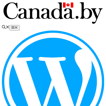
Перейти
к
содержимому
Меню