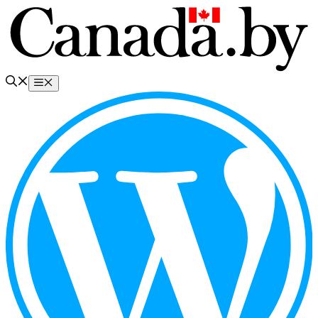
Перейти
к
содержимому
Меню