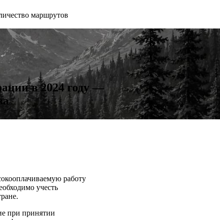
личество маршрутов
ации в 2024 году —
ва
сокооплачиваемую работу
еобходимо учесть
тране.
ие при принятии