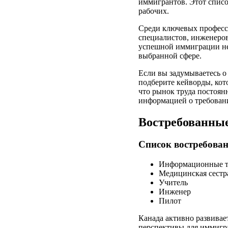
иммигрантов. Этот списо
рабочих.
Среди ключевых професси
специалистов, инженеров
успешной иммиграции не
выбранной сфере.
Если вы задумываетесь о
подберите кейворды, кот
что рынок труда постоян
информацией о требовани
Востребованные
Список востребован
Информационные т
Медицинская сестр
Учитель
Инженер
Пилот
Канада активно развива
перспективы для иммигра