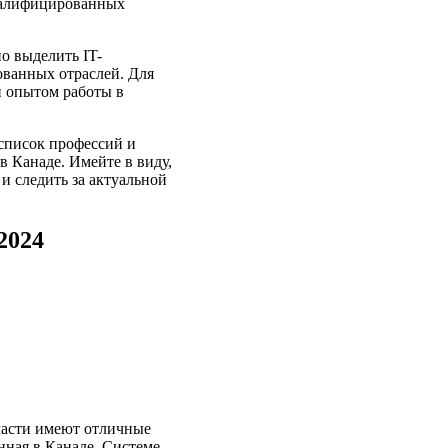
квалифицированных
о выделить IT-
ованных отраслей. Для
 опытом работы в
 список профессий и
 Канаде. Имейте в виду,
и следить за актуальной
2024
ласти имеют отличные
нная в Канаде. Системе