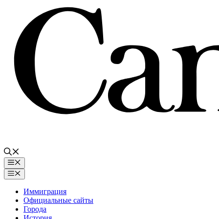
Перейти
к
содержимому
Меню
Меню
Иммиграция
Официальные сайты
Города
История