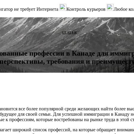
гатор не требует Интернета
Контроль курьеров
Любое ко
СТАТЬИ
ованные профессии в Канаде для иммигр
перспективы, требования и преимущест
ановится все более популярной среди желающих найти более вы
 будущее для своей семьи. Для успешной иммиграции в Канаду н
ые к профессиям, которые востребованы на рынке труда в этой с
лагает широкий список профессий, на которые обращает вниман