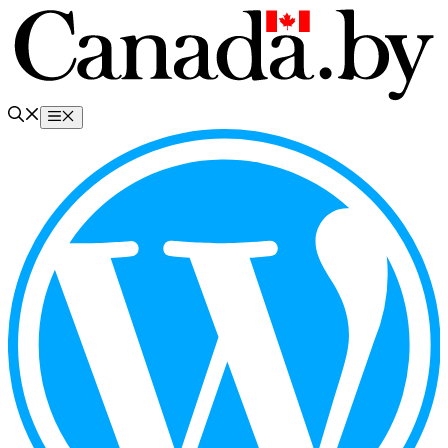
Перейти
к
содержимому
Меню