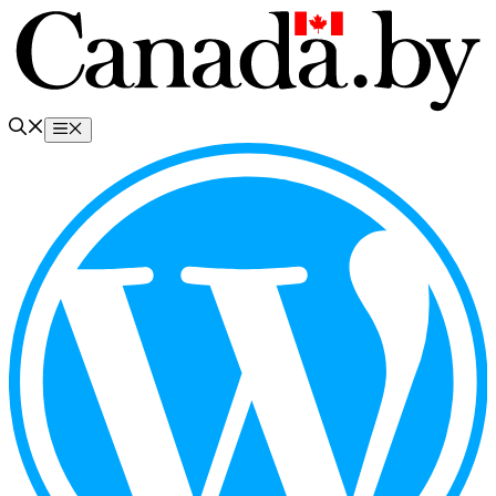
Перейти
к
содержимому
Меню