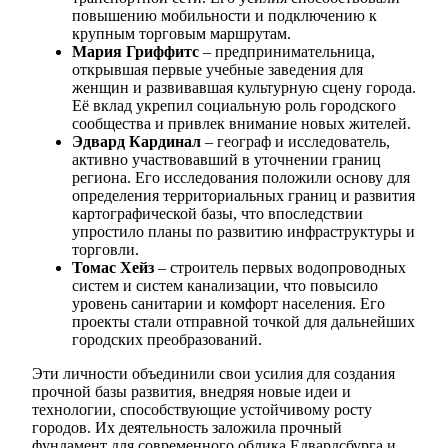
повышению мобильности и подключению к
крупным торговым маршрутам.
Мария Гриффитс
– предпринимательница,
открывшая первые учебные заведения для
женщин и развивавшая культурную сцену города.
Её вклад укрепил социальную роль городского
сообщества и привлек внимание новых жителей.
Эдвард Кардинал
– географ и исследователь,
активно участвовавший в уточнении границ
региона. Его исследования положили основу для
определения территориальных границ и развития
картографической базы, что впоследствии
упростило планы по развитию инфраструктуры и
торговли.
Томас Хейз
– строитель первых водопроводных
систем и систем канализации, что повысило
уровень санитарии и комфорт населения. Его
проекты стали отправной точкой для дальнейших
городских преобразований.
Эти личности объединили свои усилия для создания
прочной базы развития, внедряя новые идеи и
технологии, способствующие устойчивому росту
городов. Их деятельность заложила прочный
фундамент для современного облика Едвардсбурга и