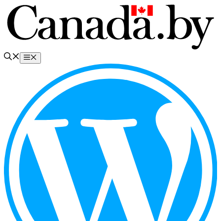
Перейти
к
содержимому
Меню