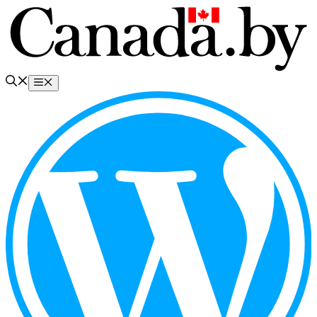
Перейти
к
содержимому
Меню