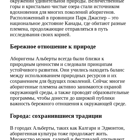
окружении удивительной природы. Величественные
горы и кристально чистые озера стали источником
вдохновения для многих поколений аборигенов.
Расположенный в провинции Парк Джаспер – это
национальное достояние Канады, где обитают разные
племена, продолжающие отправляться в путь
исследования своих корней.
Бережное отношение к природе
Аборигены Альберты всегда были близки к
природным ценностям и следовали принципам
устойчивого развития. Они учились находить баланс
между использованием природных ресурсов и их
сохранением для будущих поколений. Сейчас многие
аборигенные племена активно занимаются охраной
окружающей среды, а также проводят образовательные
программы, чтобы донести до широкой публики
важность бережного отношения к окружающей среде.
Города: сохранившиеся традиции
В городах Альберты, таких как Калгари и Эдмонтон,
аборигенная культура тоже продолжает жить.
Множество музеев, галерей и фестивалей открывают