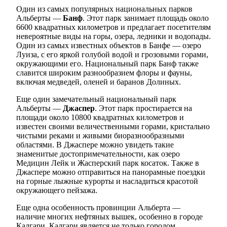
Один из самых популярных национальных парков
Альберты —
Банф
. Этот парк занимает площадь около
6600 квадратных километров и предлагает посетителям
невероятные виды на горы, озера, ледники и водопады.
Один из самых известных объектов в Банфе — озеро
Луиза, с его яркой голубой водой и грозовыми горами,
окружающими его. Национальный парк Банф также
славится широким разнообразием флоры и фауны,
включая медведей, оленей и баранов Долиных.
Еще один замечательный национальный парк
Альберты —
Джаспер
. Этот парк простирается на
площади около 10800 квадратных километров и
известен своими величественными горами, кристально
чистыми реками и живыми биоразнообразными
областями. В Джаспере можно увидеть такие
знаменитые достопримечательности, как озеро
Медицин Лейк и Жасперский парк косаток. Также в
Джаспере можно отправиться на панорамные поездки
на горные лыжные курорты и насладиться красотой
окружающего пейзажа.
Еще одна особенность провинции Альберта —
наличие многих нефтяных вышек, особенно в городе
Калгари. Калгари является не только городом