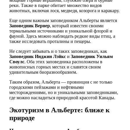
мощные горные вершины, глубокие озера и бурные
реки. Также в парке обитает множество видов
животных, включая лося, медведя, козорога и каракару.
Еще одним важным заповедником Альберты является
Заповедник Вернер
, который известен своими
термальными источниками и уникальной флорой и
фауной. Здесь можно наблюдать редкие виды птиц, а
также исследовать проталины и пещеры.
Не следует забывать и о таких заповедниках, как
Заповедник Инджин Лэйкс
и
Заповедник Уильям
Своулс
. Оба этих заповедника расположены в
живописных горных местах и славятся своим
удивительным биоразнообразием.
Таким образом, Альберта — провинция с не только
городскими пейзажами и нефтяными
месторождениями, но и уникальными заповедниками,
где можно насладиться природной красотой Канады.
Экотуризм в Альберте: ближе к
природе