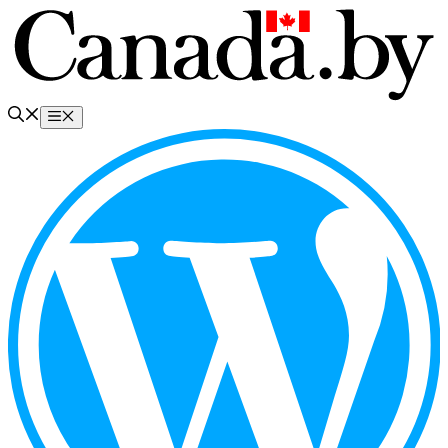
Перейти
к
содержимому
Меню