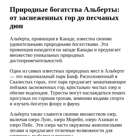
Природные богатства Альберты:
от заснеженных гор до песчаных
дюн
Альберта, провинция в Канаде, известна своими
удивительными природными богатствами. Эта
провинция находится на западе Канады и предлагает
множество уникальных природных
достопримечательностей.
Один из самых известных природных мест в Альберте
— это национальный парк Банф. Расположенный в
Скалистых горах, этот парк предлагает захватывающие
пейзажи заснеженных гор, кристально чистых озер и
обилие водопадов. Туристы могут наслаждаться пеших
прогулках по горным тропам, зимними видами спорта
и изучать богатую флору и фауну.
Альберта также славится своими множеством озер,
включая озеро Луис, озеро Морейн, озеро Ахиван и
озеро Пейс. Эти озера часто окружены живописными
лесами и предлагают отличные возможности для
кемпинга, рыбалки и пикника.