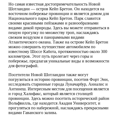
Но самая известная достопримечательность Новой
Шотландии — остров Кейп Бретон. Он находится на
восточном побережье провинции и является домом для
Национального парка Кейп Бретон. Парк славится
своими красивыми пейзажами и разнообразными
видами дикой природы. Здесь вы можете отправиться в
пешую прогулку по множеству троп, наслаждаясь
свежим воздухом и панорамными видами
Атлантического океана. Также на острове Кейп Бретон
можно совершить путешествие автомобилем по
известному Шоссе Кабота, протяженностью около 300
километров. Этот путь пролегает через горы и
побережье, предлагая уникальные виды и возможности
для фотографий.
Посетители Новой Шотландии также могут
погрузиться в историю провинции, посетив Форт Энн,
исследовать старинные города Луначарбур, Анналис и
Антинеш. Интересным местом для посещения является
и город Халифакс, который является столицей
провинции. Здесь можно посетить исторический район
Вольфвилль, где находится Акадия Университет, и
прогуляться по набережной, наслаждаясь прекрасными
видами Гаванского залива.