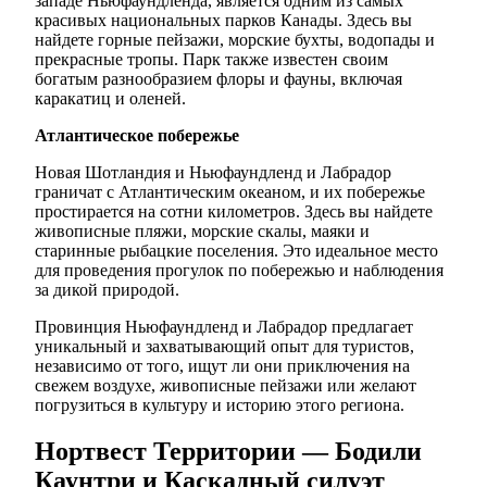
западе Ньюфаундленда, является одним из самых
красивых национальных парков Канады. Здесь вы
найдете горные пейзажи, морские бухты, водопады и
прекрасные тропы. Парк также известен своим
богатым разнообразием флоры и фауны, включая
каракатиц и оленей.
Атлантическое побережье
Новая Шотландия и Ньюфаундленд и Лабрадор
граничат с Атлантическим океаном, и их побережье
простирается на сотни километров. Здесь вы найдете
живописные пляжи, морские скалы, маяки и
старинные рыбацкие поселения. Это идеальное место
для проведения прогулок по побережью и наблюдения
за дикой природой.
Провинция Ньюфаундленд и Лабрадор предлагает
уникальный и захватывающий опыт для туристов,
независимо от того, ищут ли они приключения на
свежем воздухе, живописные пейзажи или желают
погрузиться в культуру и историю этого региона.
Нортвест Территории — Бодили
Каунтри и Каскадный силуэт