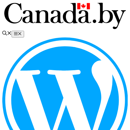
Перейти
к
содержимому
Меню