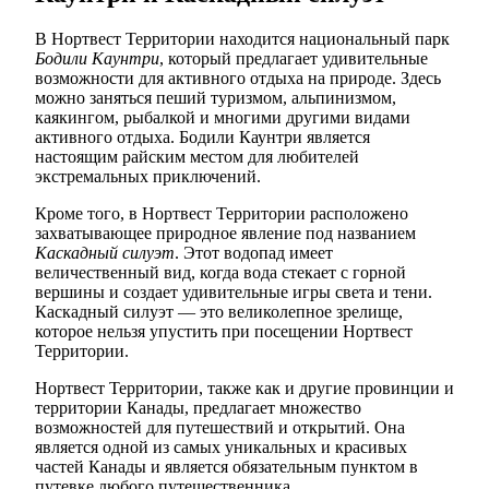
В Нортвест Территории находится национальный парк
Бодили Каунтри
, который предлагает удивительные
возможности для активного отдыха на природе. Здесь
можно заняться пеший туризмом, альпинизмом,
каякингом, рыбалкой и многими другими видами
активного отдыха. Бодили Каунтри является
настоящим райским местом для любителей
экстремальных приключений.
Кроме того, в Нортвест Территории расположено
захватывающее природное явление под названием
Каскадный силуэт
. Этот водопад имеет
величественный вид, когда вода стекает с горной
вершины и создает удивительные игры света и тени.
Каскадный силуэт — это великолепное зрелище,
которое нельзя упустить при посещении Нортвест
Территории.
Нортвест Территории, также как и другие провинции и
территории Канады, предлагает множество
возможностей для путешествий и открытий. Она
является одной из самых уникальных и красивых
частей Канады и является обязательным пунктом в
путевке любого путешественника.