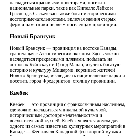
насладиться красивыми просторами, посетить
национальные парки, такие как Кипеллс Лейкс и
Граслендс. Саскачеван также богат историческими
достопримечательностями, включая здания старых
ферм и памятники первым поселенцам провинции.
Новый Брансуик
Новый Брансуик — провинция на востоке Канады,
граничащая с Атлантическим океаном. Здесь можно
насладиться прекрасными пляжами, побывать на
островах Бэйнскаут и Гранд Манан, изучить богатую
историю и культуру Мишарми, коренных жителей
Нового Брансуика, исследовать национальные парки и
посетить город Фредериктон, столицу провинции.
Квебек
Квебек — это провинция с франкоязычным наследием,
где можно насладиться уникальной культурой,
историческими достопримечательностями и
восхитительной кухней. Квебек является домом для
одного из самых известных культурных мероприятий в
Канаде — Фестиваля Канадской фолклорной музыки.