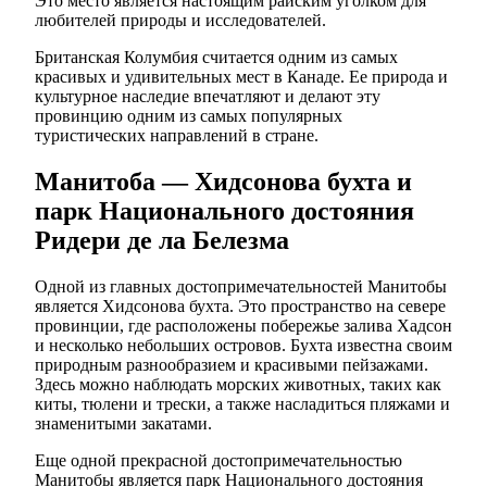
Это место является настоящим райским уголком для
любителей природы и исследователей.
Британская Колумбия считается одним из самых
красивых и удивительных мест в Канаде. Ее природа и
культурное наследие впечатляют и делают эту
провинцию одним из самых популярных
туристических направлений в стране.
Манитоба — Хидсонова бухта и
парк Национального достояния
Ридери де ла Белезма
Одной из главных достопримечательностей Манитобы
является Хидсонова бухта. Это пространство на севере
провинции, где расположены побережье залива Хадсон
и несколько небольших островов. Бухта известна своим
природным разнообразием и красивыми пейзажами.
Здесь можно наблюдать морских животных, таких как
киты, тюлени и трески, а также насладиться пляжами и
знаменитыми закатами.
Еще одной прекрасной достопримечательностью
Манитобы является парк Национального достояния