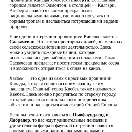
городом является Эдмонтон, а столицей — Калгари.
Альберта славится своими прекрасными
национальными парками, где можно погулять по
горным тропам и насладиться потрясающими видами
природы.
Еще одной интересной провинцией Канады является
Саскачеван
. Это земля просторных полей, знаменитых
своей сельскохозяйственной деятельностью. Здесь
можно увидеть пожарные башни, которые
использовались для наблюдения за пожарами. Также
Саскачеван предлагает посетителям прекрасные озера
и возможность отправиться в сплав на каноэ.
Квебек
— это одна из самых красивых провинций
Канады, которая гордится своим французским
наследием. Главный город Квебек также называется
Квебек. Здесь можно прогуляться по старому городу,
который является национальным историческим
объектом, и насладиться атмосферой Старой Европы.
Если вы решите отправиться в
Ньюфаундленд и
Лабрадор
, то вас ждут удивительные пейзажи и
удивительная флора и фауна. Этот регион славится
своими красивыми национальными парками и