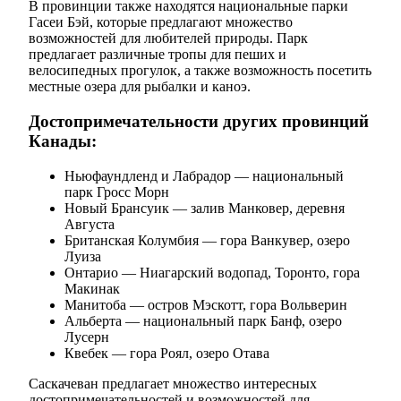
В провинции также находятся национальные парки
Гасеи Бэй, которые предлагают множество
возможностей для любителей природы. Парк
предлагает различные тропы для пеших и
велосипедных прогулок, а также возможность посетить
местные озера для рыбалки и каноэ.
Достопримечательности других провинций
Канады:
Ньюфаундленд и Лабрадор — национальный
парк Гросс Морн
Новый Брансуик — залив Манковер, деревня
Августа
Британская Колумбия — гора Ванкувер, озеро
Луиза
Онтарио — Ниагарский водопад, Торонто, гора
Макинак
Манитоба — остров Мэскотт, гора Вольверин
Альберта — национальный парк Банф, озеро
Лусерн
Квебек — гора Роял, озеро Отава
Саскачеван предлагает множество интересных
достопримечательностей и возможностей для