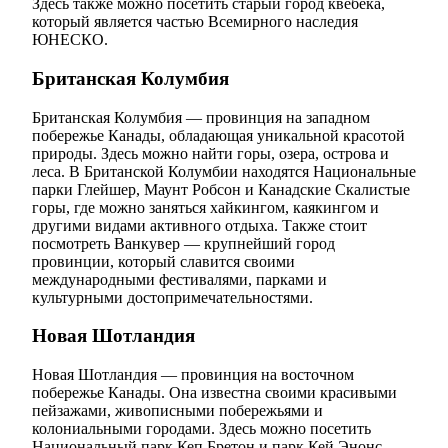
Здесь также можно посетить старый город квебека,
который является частью Всемирного наследия
ЮНЕСКО.
Британская Колумбия
Британская Колумбия — провинция на западном
побережье Канады, обладающая уникальной красотой
природы. Здесь можно найти горы, озера, острова и
леса. В Британской Колумбии находятся Национальные
парки Глейшер, Маунт Робсон и Канадские Скалистые
горы, где можно заняться хайкингом, каякингом и
другими видами активного отдыха. Также стоит
посмотреть Ванкувер — крупнейший город
провинции, который славится своими
международными фестивалями, парками и
культурными достопримечательностями.
Новая Шотландия
Новая Шотландия — провинция на восточном
побережье Канады. Она известна своими красивыми
пейзажами, живописными побережьями и
колониальными городами. Здесь можно посетить
Национальный парк Кеп Бретон и парк Кей Энонс.