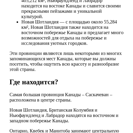
405,212 км², Ньюфаундленд и Лабрадор
находится на востоке Канады и славится своими
прекрасными пейзажами и уникальной
культурой.
Новая Шотландия — с площадью около 55,284
км², Новая Шотландия также находится на
восточном побережье Канады и предлагает много
возможностей для отдыха на побережье и
исследования уютных городков.
Эти провинции являются лишь некоторыми из многих
запоминающихся мест Канады, которые вы должны
посетить, чтобы ощутить всю красоту и разнообразие
этой страны.
Где находится?
Самая большая провинция Канады – Саскачеван –
расположена в центре страны.
Новая Шотландия, Британская Колумбия и
Ньюфаундленд и Лабрадор находятся на восточном и
западном побережье Канады.
Онтарио, Квебек и Манитоба занимают центральную