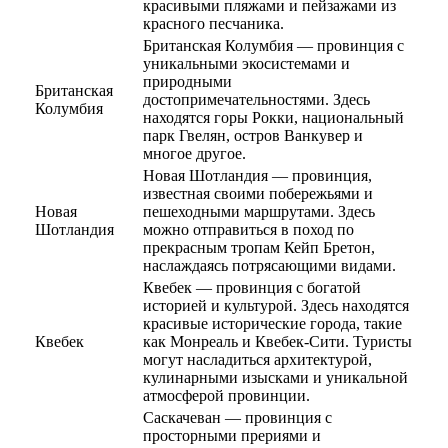
красивыми пляжами и пейзажами из
красного песчаника.
Британская Колумбия — провинция с
уникальными экосистемами и
природными
Британская
достопримечательностями. Здесь
Колумбия
находятся горы Рокки, национальный
парк Гвелян, остров Ванкувер и
многое другое.
Новая Шотландия — провинция,
известная своими побережьями и
Новая
пешеходными маршрутами. Здесь
Шотландия
можно отправиться в поход по
прекрасным тропам Кейп Бретон,
наслаждаясь потрясающими видами.
Квебек — провинция с богатой
историей и культурой. Здесь находятся
красивые исторические города, такие
Квебек
как Монреаль и Квебек-Сити. Туристы
могут насладиться архитектурой,
кулинарными изысками и уникальной
атмосферой провинции.
Саскачеван — провинция с
просторными прериями и