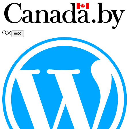
Перейти
к
содержимому
Меню