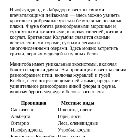
Ньюфаундленд и Лабрадор известны своими
впечатляющими пейзажами — здесь можно увидеть
красивые прибрежные утесы и безмолвные песчаные
пляжи. Фауна богата разнообразными морскими и
сухопутными животными, включая тюленей, китов и
косулят. Британская Колумбия славится своими
великолепными горами, густыми лесами и
многочисленными озерами. Здесь можно встретить
гризли, черных медведей и пушных белок.
Манитоба имеет уникальные экосистемы, включая
болота и заросли дауна. Эта провинция известна своим
разнообразием птиц, включая журавлей и гусей.
Квебек, с его потрясающими пейзажами, предлагает
удивительное разнообразие дикой флоры и фауны,
включая бурого медведя и белоглазого оленя.
Провинция
Местные виды
Саскачеван
Пшеница, олени
Альберта
Горы, лоси
Онтарио
Леса, оленевидные
Ньюфаундленд
Утробы, косули
Британская Колумбия
Горы, гризли