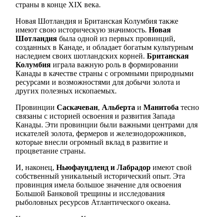
страны в конце XIX века.
Новая Шотландия и Британская Колумбия также
имеют свою историческую значимость.
Новая
Шотландия
была одной из первых провинций,
созданных в Канаде, и обладает богатым культурным
наследием своих шотландских корней.
Британская
Колумбия
играла важную роль в формировании
Канады в качестве страны с огромными природными
ресурсами и возможностями для добычи золота и
других полезных ископаемых.
Провинции
Саскачеван
,
Альберта
и
Манитоба
тесно
связаны с историей освоения и развития Запада
Канады. Эти провинции были важными центрами для
искателей золота, фермеров и железнодорожников,
которые внесли огромный вклад в развитие и
процветание страны.
И, наконец,
Ньюфаундленд и Лабрадор
имеют свой
собственный уникальный исторический опыт. Эта
провинция имела большое значение для освоения
Большой Банковой трещины и исследования
рыболовных ресурсов Атлантического океана.