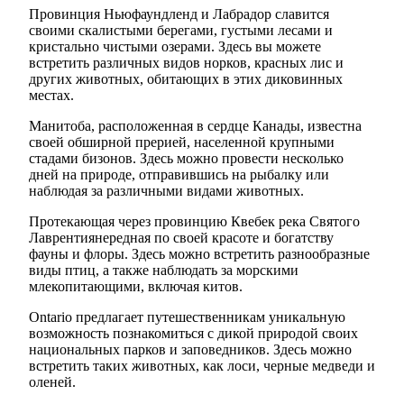
Провинция Ньюфаундленд и Лабрадор славится
своими скалистыми берегами, густыми лесами и
кристально чистыми озерами. Здесь вы можете
встретить различных видов норков, красных лис и
других животных, обитающих в этих диковинных
местах.
Манитоба, расположенная в сердце Канады, известна
своей обширной прерией, населенной крупными
стадами бизонов. Здесь можно провести несколько
дней на природе, отправившись на рыбалку или
наблюдая за различными видами животных.
Протекающая через провинцию Квебек река Святого
Лаврентиянередная по своей красоте и богатству
фауны и флоры. Здесь можно встретить разнообразные
виды птиц, а также наблюдать за морскими
млекопитающими, включая китов.
Ontario предлагает путешественникам уникальную
возможность познакомиться с дикой природой своих
национальных парков и заповедников. Здесь можно
встретить таких животных, как лоси, черные медведи и
оленей.