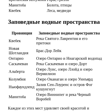
Манитоба
Болота, птицы
Квебек
Леса, медведи
Заповедные водные пространства
Провинция
Заповедные водные пространства
Река Святого Лаврентия и его
Квебек
притоки
Новая
Брас-Дор Лейк
Шотландия
Онтарио
Озеро Онтарио и Ниагарский водопад
Саскачеван
Река Саскачеван и озеро Дорт
Озеро Луис, озеро Ллойд и озеро
Альберта
Вермилион
Колумбия
Озеро Оканаган и озеро Уинъярд
Залив Сен-Лоуренс и остров Фог
Ньюфаундленд
кушунгнут
Озеро Виннипег и река Черный
Манитоба
Воробей
Каждое из этих мест удивляет своей красотой и