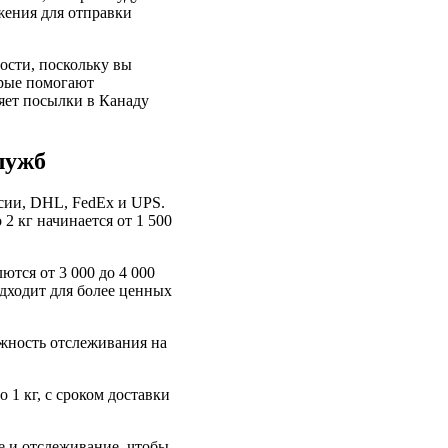
жения для отправки
ости, поскольку вы
орые помогают
ляет посылки в Канаду
лужб
сии, DHL, FedEx и UPS.
2 кг начинается от 1 500
ются от 3 000 до 4 000
одходит для более ценных
ожность отслеживания на
 1 кг, с сроком доставки
е и отслеживание, чтобы