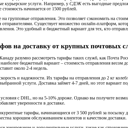
ые курьерские услуги. Например, у
СДЭК
есть выгодные предло
де стоимость начинается от 1500 рублей.
 на групповые отправления. Это позволяет сэкономить на стоим
и отправителями. Существует множество онлайн-платформ, кот
авления. Это удобный и бюджетный вариант для тех, кто отправ
фов на доставку от крупных почтовых с
Канаду разумно рассмотреть тарифы таких служб, как Почта Рос
 наиболее бюджетный вариант – стоимость отправления весом до 
ставит около 2-4 недель.
корость и надежности. Их тарифы на отправления до 2 кг колебл
выбранной услуги. Доставка займет 4-7 дней, но этот вариант п
 условия с DHL, но на 5-10% дороже. Однако вы получите возм
обавляет уверенности в доставке.
нкурентные тарифы, начинающиеся от 3 500 рублей за посылку до
звестна хорошим обслуживанием клиентов и качеством доставки.
все зонирование и дополнительные услуги, такие как страховани