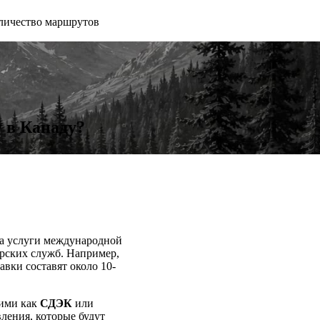
личество маршрутов
 в Канаду?
на услуги международной
ерских служб. Например,
авки составят около 10-
кими как
СДЭК
или
ления, которые будут