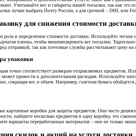
иант. Учитывайте вес и габариты вашей посылки, так как это по
сылки лучше выбрать Почту России, а для срочной – DHL или Fe
аковку для снижения стоимости доставк
ю роль в определении стоимости доставки. Используйте легкие 
зырчатая пленка, чтобы минимизировать вес посылки. Тщательно
ред отправкой, так как почтовые службы рассчитывают цену на о
ра упаковки
орая точно соответствует размерам отправляемых предметов. Из
и может привести к дополнительным расходам. Используйте нап
ие, сокращая вес и объем. Например, газетная бумага обойдется
е картонные коробки для защиты предметов. Они часто дешевл
сти, наберите несколько предметов в одну коробку, это сэконом
ите варианты переработанных материалов – они не только экон
ния скидок и акций на услуги доставки