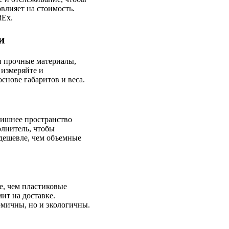
влияет на стоимость.
dEx.
и
и прочные материалы,
 измеряйте и
снове габаритов и веса.
лишнее пространство
олнитель, чтобы
 дешевле, чем объемные
е, чем пластиковые
ит на доставке.
омичны, но и экологичны.