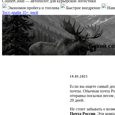
CourierCloud — автопилот для курьерской логистики
Экономия пробега и топлива
Быстрое внедрение
Нави
Тест-драйв 35+ дней
Какой са
19.03.2025
Если вы ищете самый деш
почты. Обычная почта Ро
отправка посылки весом д
20 дней.
Не стоит забывать о воз
Почта России
. Эти комп