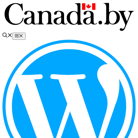
Перейти
к
содержимому
Меню