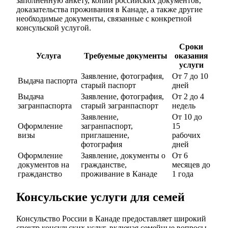
заполненную анкету, копии российских документов,
доказательства проживания в Канаде, а также другие
необходимые документы, связанные с конкретной
консульской услугой.
Сроки
Услуга
Требуемые документы
оказания
услуги
Заявление, фотография,
От 7 до 10
Выдача паспорта
старый паспорт
дней
Выдача
Заявление, фотография,
От 2 до 4
загранпаспорта
старый загранпаспорт
недель
Заявление,
От 10 до
Оформление
загранпаспорт,
15
визы
приглашение,
рабочих
фотография
дней
Оформление
Заявление, документы о
От 6
документов на
гражданстве,
месяцев до
гражданство
проживание в Канаде
1 года
Консульские услуги для семей
Консульство России в Канаде предоставляет широкий
спектр консульских услуг, включая семейные вопросы