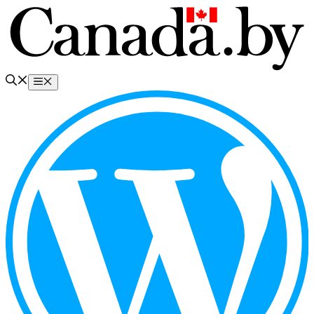
Перейти
к
содержимому
Меню