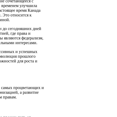
ие сочетающееся с
о временем улучшила
астоящее время Канада
. Это относится к
циной.
н до сегодняшних дней
ией, где права и
ы являются федерализм,
альными интересами.
рессивных и успешных
к эволюция прошлого
жностей для роста и
из самых процветающих и
низацией, а развитие
м правам.