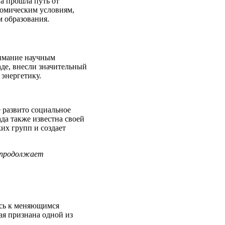
а прошла путь от
номическим условиям,
м образования.
нимание научным
де, внесли значительный
энергетику.
 развито социальное
да также известна своей
их групп и создает
и продолжает
ясь к меняющимся
ая признана одной из