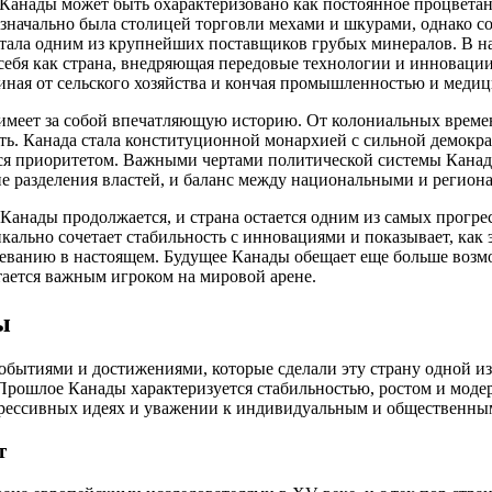
Канады может быть охарактеризовано как постоянное процветан
значально была столицей торговли мехами и шкурами, однако с
тала одним из крупнейших поставщиков грубых минералов. В н
ебя как страна, внедряющая передовые технологии и инновации
иная от сельского хозяйства и кончая промышленностью и меди
имеет за собой впечатляющую историю. От колониальных време
ть. Канада стала конституционной монархией с сильной демократ
ся приоритетом. Важными чертами политической системы Канад
е разделения властей, и баланс между национальными и регион
 Канады продолжается, и страна остается одним из самых прог
икально сочетает стабильность с инновациями и показывает, ка
еванию в настоящем. Будущее Канады обещает еще больше возмо
стается важным игроком на мировой арене.
ы
обытиями и достижениями, которые сделали эту страну одной 
рошлое Канады характеризуется стабильностью, ростом и модер
грессивных идеях и уважении к индивидуальным и общественны
т