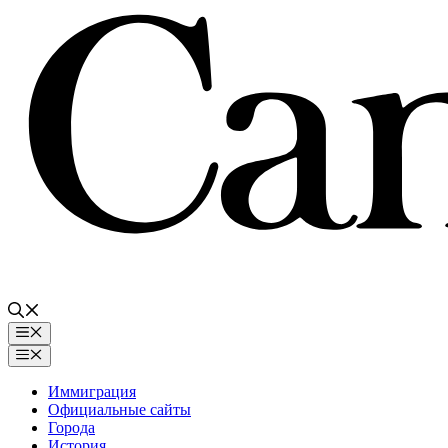
Перейти
к
содержимому
Меню
Меню
Иммиграция
Официальные сайты
Города
История