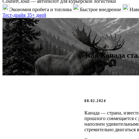
CourierCloud — автопилот для курьерской логистики
Экономия пробега и топлива
Быстрое внедрение
Нави
Тест-драйв 35+ дней
Как Канада ста
08.02.2024
Канада — страна, извест
прошлого совмещается с 
наполнен удивительными 
стремительно двигаться в