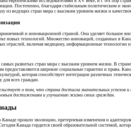
ана европейскими исследователями в XV веке, и с тех пор стран
нации. Постепенно, благодаря стабильным политическим и эко
дну из ведущих стран мира с высоким уровнем жизни и качество
низация
дприимчивой и инновационной страной. Она уделяет большое в
тке новых технологий. Множество инноваций, созданных в Кана
ных отраслей, включая медицину, информационные технологии и 
з самых развитых стран мира с высоким уровнем жизни. В стране
нам предоставляются широкие социальные гарантии и права. Кана
культурой, которая способствует интеграции различных этническ
 для всех граждан.
льствует о том, что страна достигла значительных успехов 
к новым достижениям и улучшению жизни своих граждан.
анады
в Канаде прошло эволюцию, претерпевая изменения и адаптиру
Сегодня Канада гордится своей образовательной системой, котор