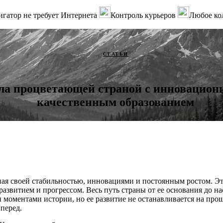
гатор не требует Интернета
Контроль курьеров
Любое ко
СТАТЬИ
ла процветающей страной с инновацион
качественным образованием
ная своей стабильностью, инновациями и постоянным ростом. Эт
развитием и прогрессом. Весь путь страны от ее основания до н
моментами истории, но ее развитие не останавливается на про
перед.