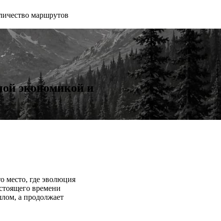
личество маршрутов
ной экономикой и
о место, где эволюция
астоящего времени
шлом, а продолжает