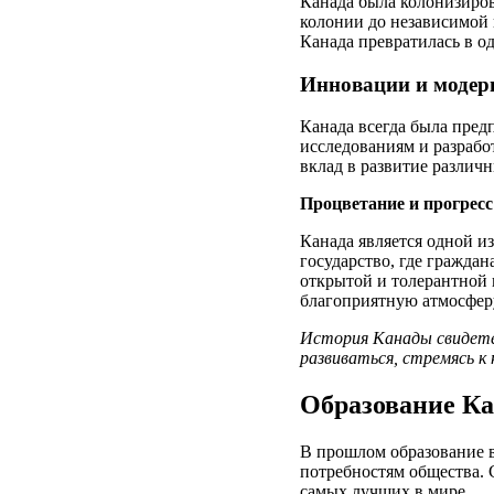
Канада была колонизиров
колонии до независимой 
Канада превратилась в о
Инновации и модер
Канада всегда была пре
исследованиям и разрабо
вклад в развитие различ
Процветание и прогресс
Канада является одной и
государство, где гражда
открытой и толерантной 
благоприятную атмосферу
История Канады свидете
развиваться, стремясь 
Образование К
В прошлом образование 
потребностям общества. 
самых лучших в мире.