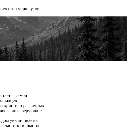
личество маршрутов
де?
стается самой
канадцев
ди христиан различных
авославные верующие.
одом увеличивается
 в частности, быстро