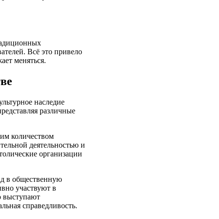
радиционных
ателей. Всё это привело
ает меняться.
тве
ультурное наследие
представляя различные
шим количеством
ительной деятельностью и
толические организации
лад в общественную
ивно участвуют в
о выступают
льная справедливость.