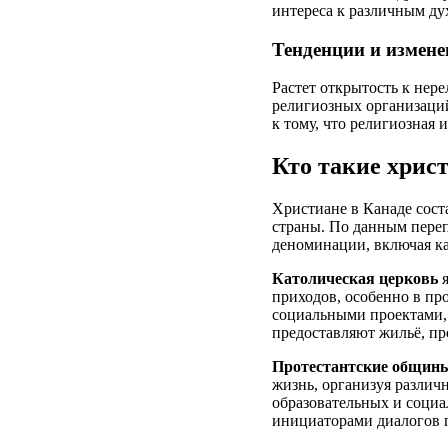
интереса к различным д
Тенденции и измене
Растет открытость к не
религиозных организаций
к тому, что религиозная
Кто такие христ
Христиане в Канаде сост
страны. По данным переп
деноминации, включая ка
Католическая церковь
я
приходов, особенно в пр
социальными проектами,
предоставляют жильё, пр
Протестантские общин
жизнь, организуя различ
образовательных и социа
инициаторами диалогов п