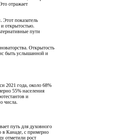
 Это отражает
. Этот показатель
 и открытостью.
ьтернативные пути
 новаторства. Открытость
анс быть услышанной и
и 2021 года, около 68%
мерно 55% населения
отестантов и
о числа.
вает путь для духовного
о в Канаде, с примерно
ду отметили рост