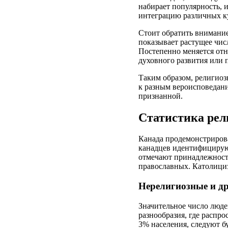
набирает популярность, 
интеграцию различных ку
Стоит обратить внимание 
показывает растущее чис
Постепенно меняется от
духовного развития или 
Таким образом, религиоз
к разным вероисповедани
признанной.
Статистика рел
Канада продемонстрирова
канадцев идентифицируют
отмечают принадлежность
православных. Католициз
Нерелигиозные и др
Значительное число люде
разнообразия, где распро
3% населения, следуют б