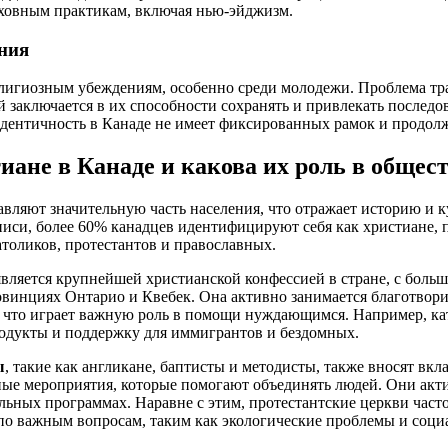
уховным практикам, включая нью-эйджизм.
ния
религиозным убеждениям, особенно среди молодежи. Проблема т
 заключается в их способности сохранять и привлекать последов
 идентичность в Канаде не имеет фиксированных рамок и продолж
иане в Канаде и какова их роль в общес
авляют значительную часть населения, что отражает историю и к
иси, более 60% канадцев идентифицируют себя как христиане, 
толиков, протестантов и православных.
вляется крупнейшей христианской конфессией в стране, с боль
овинциях Онтарио и Квебек. Она активно занимается благотвор
 что играет важную роль в помощи нуждающимся. Например, ка
одукты и поддержку для иммигрантов и бездомных.
ы
, такие как англикане, баптисты и методисты, также вносят вк
ные мероприятия, которые помогают объединять людей. Они акт
льных программах. Наравне с этим, протестантские церкви част
о важным вопросам, таким как экологические проблемы и социа