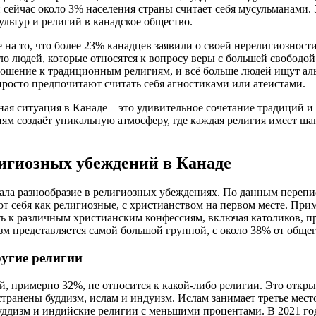
и сейчас около 3% населения страны считает себя мусульманами.
льтур и религий в канадское общество.
на то, что более 23% канадцев заявили о своей нерелигиозности
ло людей, которые относятся к вопросу веры с большей свободой
ношение к традиционным религиям, и всё больше людей ищут ал
просто предпочитают считать себя агностиками или атеистами.
ная ситуация в Канаде – это удивительное сочетание традиций и
ям создаёт уникальную атмосферу, где каждая религия имеет ш
игиозных убеждений в Канаде
ла разнообразие в религиозных убеждениях. По данным перепис
 себя как религиозные, с христианством на первом месте. При
 к различным христианским конфессиям, включая католиков, пр
м представляется самой большой группой, с около 38% от общег
угие религии
й, примерно 32%, не относится к какой-либо религии. Это откры
странены буддизм, ислам и индуизм. Ислам занимает третье мест
уддизм и индийские религии с меньшими процентами. В 2021 го