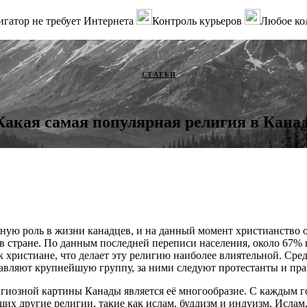
гатор не требует Интернета
Контроль курьеров
Любое ко
СТАТЬИ
Какая самая популярная религия в Кана
ьную роль в жизни канадцев, и на данный момент христианство о
в стране. По данным последней переписи населения, около 67% 
 христиане, что делает эту религию наиболее влиятельной. Сре
тавляют крупнейшую группу, за ними следуют протестанты и пр
гиозной картины Канады является её многообразие. С каждым г
их другие религии, такие как ислам, буддизм и индуизм. Ислам,