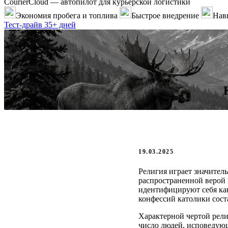
CourierCloud — автопилот для курьерской логистики
Экономия пробега и топлива
Быстрое внедрение
Нави
Тест-драйв 35+ дней
19.03.2025
Религия играет значител
распространенной верой 
идентифицируют себя как
конфессий католики сос
Характерной чертой рели
число людей, исповедующ