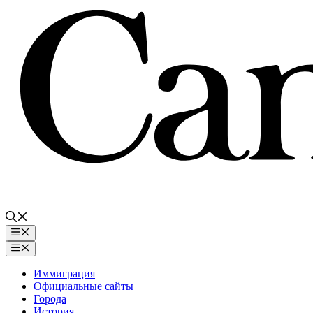
Перейти
к
содержимому
Меню
Меню
Иммиграция
Официальные сайты
Города
История