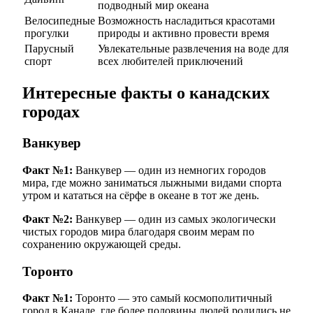
подводный мир океана
Велосипедные
Возможность насладиться красотами
прогулки
природы и активно провести время
Парусный
Увлекательные развлечения на воде для
спорт
всех любителей приключений
Интересные факты о канадских
городах
Ванкувер
Факт №1:
Ванкувер — один из немногих городов
мира, где можно заниматься лыжными видами спорта
утром и кататься на сёрфе в океане в тот же день.
Факт №2:
Ванкувер — один из самых экологически
чистых городов мира благодаря своим мерам по
сохранению окружающей среды.
Торонто
Факт №1:
Торонто — это самый космополитичный
город в Канаде, где более половины людей родились не