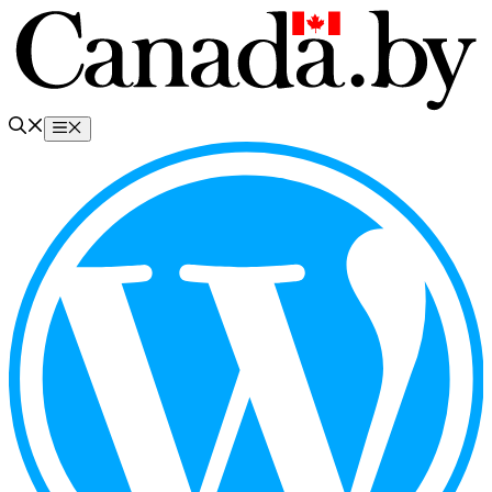
Перейти
к
содержимому
Меню