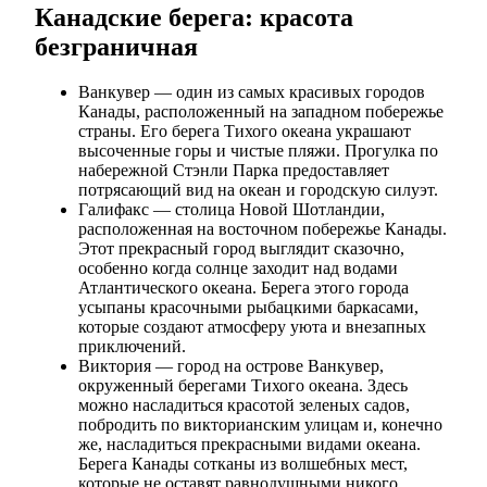
Канадские берега: красота
безграничная
Ванкувер — один из самых красивых городов
Канады, расположенный на западном побережье
страны. Его берега Тихого океана украшают
высоченные горы и чистые пляжи. Прогулка по
набережной Стэнли Парка предоставляет
потрясающий вид на океан и городскую силуэт.
Галифакс — столица Новой Шотландии,
расположенная на восточном побережье Канады.
Этот прекрасный город выглядит сказочно,
особенно когда солнце заходит над водами
Атлантического океана. Берега этого города
усыпаны красочными рыбацкими баркасами,
которые создают атмосферу уюта и внезапных
приключений.
Виктория — город на острове Ванкувер,
окруженный берегами Тихого океана. Здесь
можно насладиться красотой зеленых садов,
побродить по викторианским улицам и, конечно
же, насладиться прекрасными видами океана.
Берега Канады сотканы из волшебных мест,
которые не оставят равнодушными никого.