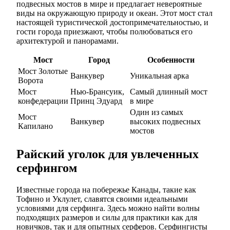
подвесных мостов в мире и предлагает невероятные
виды на окружающую природу и океан. Этот мост стал
настоящей туристической достопримечательностью, и
гости города приезжают, чтобы полюбоваться его
архитектурой и панорамами.
Мост
Город
Особенности
Мост Золотые
Ванкувер
Уникальная арка
Ворота
Мост
Нью-Брансуик,
Самый длинный мост
конфедерации
Принц Эдуард
в мире
Один из самых
Мост
Ванкувер
высоких подвесных
Капилано
мостов
Райский уголок для увлеченных
серфингом
Известные города на побережье Канады, такие как
Тофино и Уклулет, славятся своими идеальными
условиями для серфинга. Здесь можно найти волны
подходящих размеров и силы для практики как для
новичков, так и для опытных серферов. Серфингисты