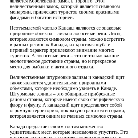
является Королевский замок в Торонто. Этот
величественный замок, который является символом
монархии, привлекает туристов своими красивыми
фасадами и богатой историей.
Неотъемлемой частью Канады являются ее знаковые
природные объекты – лисы и лососевые реки. Лисы,
которые являются символом страны, можно встретить
в разных регионах Канады, их красивая шуба и
игривый характер привлекают внимание многих
туристов. А лососевые реки – это не только важное
экологическое достояние страны, но и прекрасное
место для рыбалки и активного отдыха.
Величественные штурмовые заливы и канадский щит
также являются удивительными природными
объектами, которые необходимо увидеть в Канаде.
Штурмовые заливы – это обширные прибрежные
районы страны, которые имеют свою специфическую
флору и фауну. А канадский щит представляет собой
огромную территорию, покрытую гранитом и горами,
которая является одним из главных символов страны.
Канада предлагает своим гостям множество
удивительных мест, которые невозможно упустить. Это
и красивые водопады, и потрясающие монументы, и