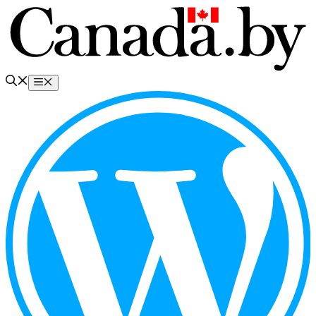
Перейти
к
содержимому
Меню