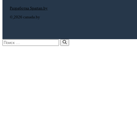
Разработка Spartan.by
©
2026 canada.by
Поиск: