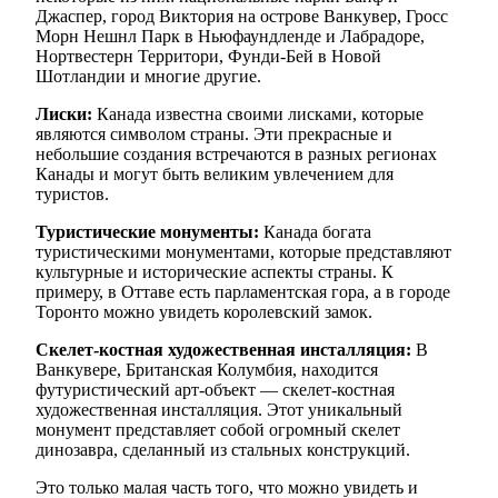
Джаспер, город Виктория на острове Ванкувер, Гросс
Морн Нешнл Парк в Ньюфаундленде и Лабрадоре,
Нортвестерн Территори, Фунди-Бей в Новой
Шотландии и многие другие.
Лиски:
Канада известна своими лисками, которые
являются символом страны. Эти прекрасные и
небольшие создания встречаются в разных регионах
Канады и могут быть великим увлечением для
туристов.
Туристические монументы:
Канада богата
туристическими монументами, которые представляют
культурные и исторические аспекты страны. К
примеру, в Оттаве есть парламентская гора, а в городе
Торонто можно увидеть королевский замок.
Скелет-костная художественная инсталляция:
В
Ванкувере, Британская Колумбия, находится
футуристический арт-объект — скелет-костная
художественная инсталляция. Этот уникальный
монумент представляет собой огромный скелет
динозавра, сделанный из стальных конструкций.
Это только малая часть того, что можно увидеть и