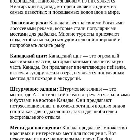
водопадами. Наиболее знаковым из них является
Ниагарский водопад, который является одним из
самых известных и посещаемых водопадов в мире.
Лососевые реки:
Канада известна своими богатыми
лососевыми реками, которые стали популярными
местами для рыбалки. Многие туристы приезжают
сюда, чтобы насладиться удивительной природой и
попробовать ловить рыбу.
Канадский щит:
Канадский щит — это огромный
массивный массив, который занимает значительную
часть Канады. Он предлагает впечатляющие пейзажи,
включая тундру, леса и озера, и является популярным
местом для походов и экскурсий.
Штурмовые заливы:
Штурмовые заливы — это
место, где Атлантический океан встречается с заливами
и бухтами на востоке Канады. Они предлагают
потрясающие виды и возможности для водных видов
спорта как для отдыхающих, так и для любителей
экстремального отдыха.
Места для посещения:
Канада предлагает множество
красивых и интересных мест для посещения. Вот
некоторые из них: национальные парки Банф и