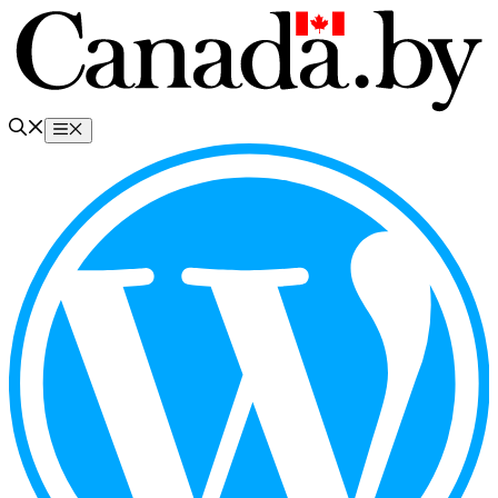
Перейти
к
содержимому
Меню