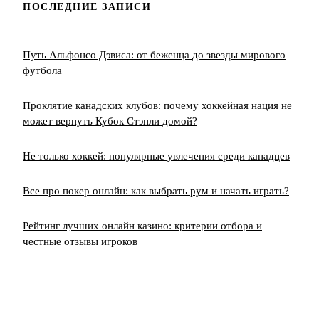
ПОСЛЕДНИЕ ЗАПИСИ
Путь Альфонсо Дэвиса: от беженца до звезды мирового
футбола
Проклятие канадских клубов: почему хоккейная нация не
может вернуть Кубок Стэнли домой?
Не только хоккей: популярные увлечения среди канадцев
Все про покер онлайн: как выбрать рум и начать играть?
Рейтинг лучших онлайн казино: критерии отбора и
честные отзывы игроков