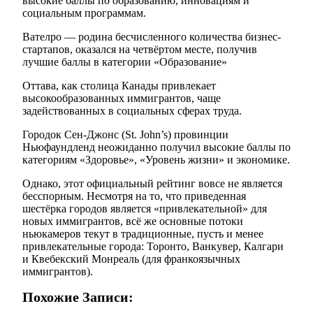
высокие баллы по образованию, инновациям и
социальным программам.
Вателро — родина бесчисленного количества бизнес-
стартапов, оказался на четвёртом месте, получив
лучшие баллы в категории «Образование»
Оттава, как столица Канады привлекает
высокообразованных иммигрантов, чаще
задействованных в социальных сферах труда.
Городок Сен-Джонс (St. John’s) провинции
Ньюфаундленд неожиданно получил высокие баллы по
категориям «Здоровье», «Уровень жизни» и экономике.
Однако, этот официальный рейтинг вовсе не является
бесспорным. Несмотря на то, что приведенная
шестёрка городов является «привлекательной» для
новых иммигрантов, всё же основные потоки
ньюкамеров текут в традиционные, пусть и менее
привлекательные города: Торонто, Ванкувер, Калгари
и Квебекский Монреаль (для франкоязычных
иммигрантов).
Похожие Записи: