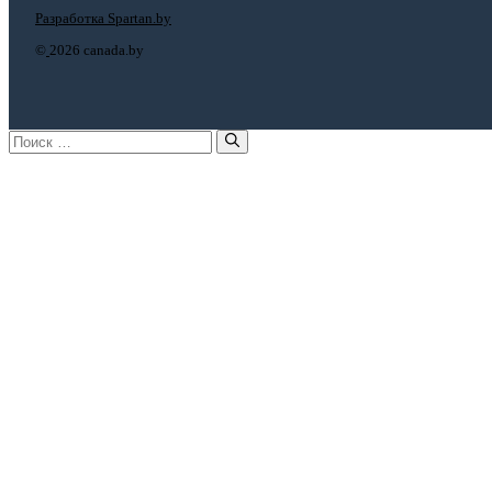
Разработка Spartan.by
©
2026 canada.by
Поиск: