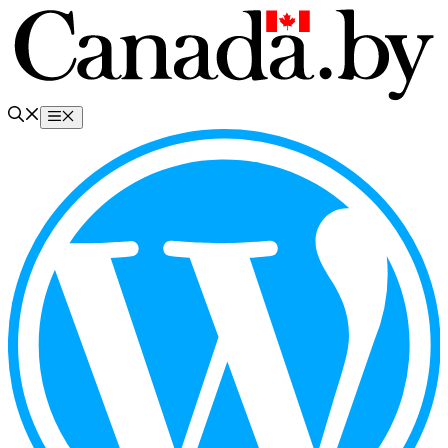
Перейти
к
содержимому
Меню