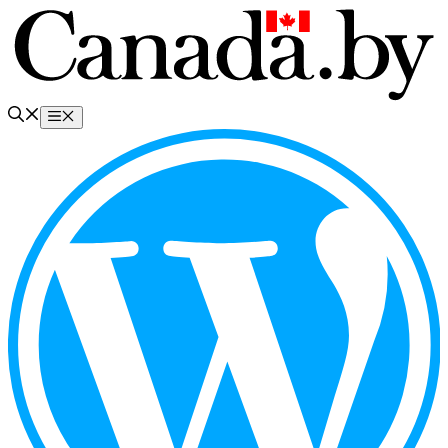
Перейти
к
содержимому
Меню