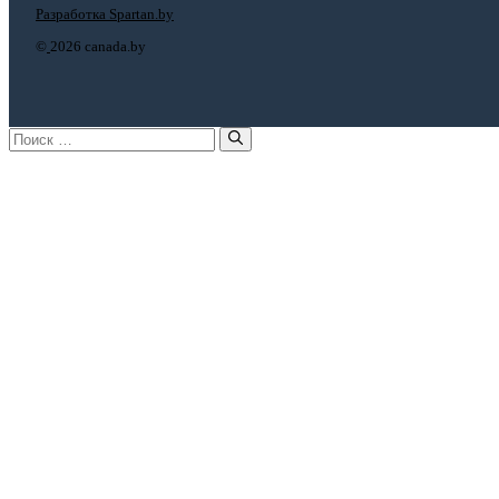
Разработка Spartan.by
©
2026 canada.by
Поиск: