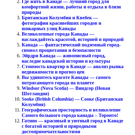
Где жить в Канаде — лучший город для
комфортной жизни, работы и отдыха в близи
природы
Британская Колумбия и Квебек —
фотографии красивейших городов и
шикарных улиц Канады
Великолепные города Канады —
наслаждайтесь красотой, историей и природой
Канада — фантастический подземный город-
символ процветания и безопасности
Эйрдри Канада — живописный город,
наследие канадской истории и культуры
Стоимость квартир в Канаде — анализ рынка
недвижимости и прогноз цен
Вы удивитесь красоте Канады — самого
потрясающего города на планете
Windsor (Nova Scotia) — Виндсор (Новая
Шотландия)
Sooke (British Columbia) — Сооке (Британская
Колумбия)
Географическая просторность и великолепие
Самого большого города канады – Торонто!
Гатино — красивый и уютный город в Канаде
с богатой историей и природными
достопримечательностями