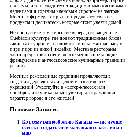
блюда с добавлением свежих яблок, например, пироги
и джемы, или насладитесь традиционными кленовыми
леденцами и горячим кленовым сиропом на завтрак.
Местные фермерские рынки предлагают свежие
продукты и деликатесы, которые стоит увезти домой.
Не пропустите тематические вечера, посвященные
Québécois культуре, где подают традиционные блюда,
такие как туррон из кленового сиропа, мясные рагу и
пири-пири из дикой индейки. Местные рестораны
часто предлагают специальные меню, сочетающие
французские и англосаксонские кулинарные традиции
региона.
Местные ремесленные традиции проявляются в
создании деревянных изделий и текстильных
украшений. Участвуйте в мастер-классах или
приобретайте уникальные сувениры, отражающие
характер города и его жителей.
Похожие Записи:
Ко всему разнообразию Канады — где лучше
осесть и создать свой маленький счастливый
мир