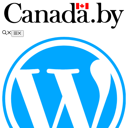
Перейти
к
содержимому
Меню