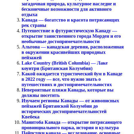
загадочная природа, культурное наследие и
бесконечные возможности для активного
отдыха
Канада — богатство и красота потрясающих
рек страны
Путешествие в футуристическую Канаду —
открытие таинственного города Морден и его
необычные достопримечательности
Альтона — канадская деревня, расположенная
в окружении красивейших природных
пейзажей
Lake Country (British Columbia) — Лаке
коунтри (Британская Колумбия)
Какой ожидается туристический бум в Канаде
в 2022 году — все, что нужно знать о
путешествиях и достопримечательностях
Невероятные пляжи Канады, которые вы
должны посетить
Изучаем регионы Канады — от живописных
пейзажей Британской Колумбии до
исторических достопримечательностей
Квебека
Манитоба Канада — открытие потрясающего
провинциального парка, история и культура
Пайпстоун канада — исследование, основные