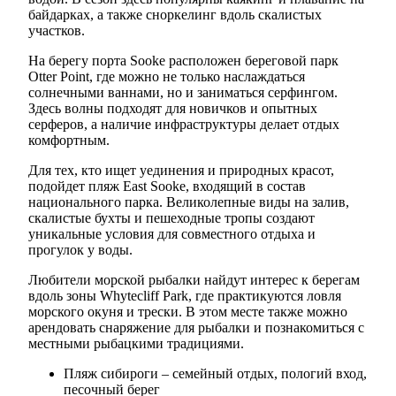
байдарках, а также сноркелинг вдоль скалистых
участков.
На берегу порта Sooke расположен береговой парк
Otter Point, где можно не только наслаждаться
солнечными ваннами, но и заниматься серфингом.
Здесь волны подходят для новичков и опытных
серферов, а наличие инфраструктуры делает отдых
комфортным.
Для тех, кто ищет уединения и природных красот,
подойдет пляж East Sooke, входящий в состав
национального парка. Великолепные виды на залив,
скалистые бухты и пешеходные тропы создают
уникальные условия для совместного отдыха и
прогулок у воды.
Любители морской рыбалки найдут интерес к берегам
вдоль зоны Whytecliff Park, где практикуются ловля
морского окуня и трески. В этом месте также можно
арендовать снаряжение для рыбалки и познакомиться с
местными рыбацкими традициями.
Пляж сибироги – семейный отдых, пологий вход,
песочный берег