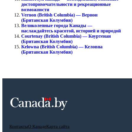
достопримечательности и рекреационные
возможности
Vernon (British Columbia) — Вернон
(Британская Колумбия)
Великолепные города Канады —
наслаждайтесь красотой, историей и природой
Courtenay (British Columbia) — Коуртенаи
(Британская Колумбия)
Kelowna (British Columbia) — Келовна
(Британская Колумбия)
Контакты
О Канаде
Карта сайта