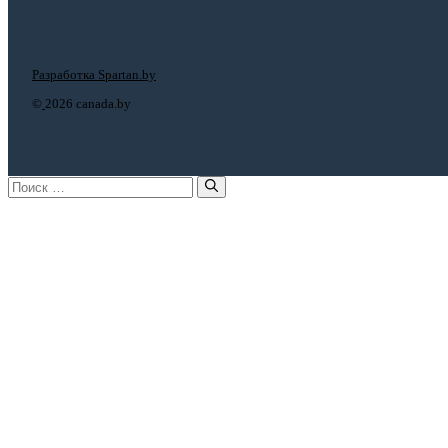
Разработка Spartan.by
©
2026 canada.by
Поиск: