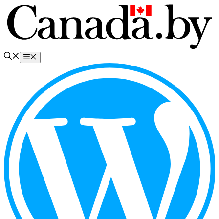
Перейти
к
содержимому
Меню