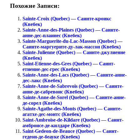
Похожие Записи:
Sainte-Croix (Quebec) — Саинте-кроикс
(Квебек)
Sainte-Anne-des-Plaines (Quebec) — Саинте-
анне-дес-плаинес (Квебек)
Sainte-Marguerite-du-Lac-Masson (Quebec) —
Саинте-маргуерите-ду-лак-массон (Квебек)
Sainte-Julienne (Quebec) — Саинте-джулиенне
(Квебек)
Saint-Etienne-des-Gres (Quebec) — Саинт-
етиенне-дес-грес (Квебек)
Sainte-Anne-des-Lacs (Quebec) — Саинте-анне-
дес-лакс (Квебек)
Sainte-Anne-de-Sabrevois (Quebec) — Саинте-
анне-де-сабревоис (Квебек)
Sainte-Anne-de-Sorel (Quebec) — Саинте-анне-
де-сорел (Квебек)
Sainte-Agathe-des-Monts (Quebec) — Саинте-
агатхе-дес-монтс (Квебек)
Saint-Ambroise-de-Kildare (Quebec) — Саинт-
амброисе-де-килдаре (Квебек)
Saint-Gedeon-de-Beauce (Quebec) — Саинт-
гедеон-де-беауке (Квебек)