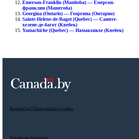
Emerson-Franklin (Manitoba) — Емерсон-
франклин (Манитоба)
Georgina (Ontario) — Георгина (Онтарио)
Sainte-Helene-de-Bagot (Quebec) — Саинте-
хелене-де-багот (Квебек)
Yamachiche (Quebec) — Иамакхикхе (Квебек)
Контакты
О Канаде
Карта сайта
Разработка Spartan.by