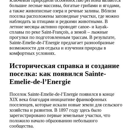
Ключевой природной особенностью региона являются
большие лесные массивы, богатые грибами и ягодами,
а также живописные озера и речные заливы. Вблизи
поселка расположены заповедные участки, где можно
наблюдать за птицами и редкими животными. В
летние месяцы активно проводят canoe- и kayak-
сплавы по реке Saint-François, а зимой – лыжные
прогулки по подготовленным трассам. В результате,
Sainte-Emelie-de-l’Energie предлагает разнообразные
возможности для отдыха и изучения природы в
комфортных условиях.
Историческая справка и создание
поселка: как появился Sainte-
Emelie-de-l’Energie
Поселок Sainte-Emelie-de-l’Energie появился в конце
XIX века благодаря инициативе франкофонных
поселенцев, которые искали новые земли для сельского
хозяйства и развития. В 1897 году здесь было
зарегистрировано первые земельные участки, что
положило начало образованию небольшого
сообщества.