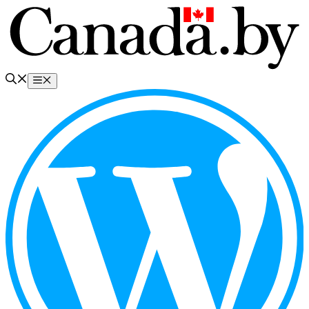
Перейти
к
содержимому
Меню