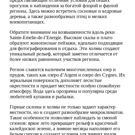
предоставляющий отличные условия для пеших
прогулок и наблюдения за богатой флорой и фауной
региона. Здесь можно встретить сосновые и кедровые
деревья, а также разнообразных птиц и мелких
млекопитающих.
Обратите внимание на возвышенности вдоль реки
Sainte-Emelie-de-l’Energie. Высокие скалы и плато
образуют живописные пейзажи, идеально подходящие
для фотографирования и отдыха. Эти холмы создают
уникальный рельеф, который заметно отличается от
более низких равнинных участков региона.
Регион славится наличием многочисленных озер и
прудов, таких как озеро d’Argent и озеро des Cygnes. Их
зеркальная поверхность дополняет лесистые
окрестности и придает местности особую спокойную
атмосферу. Вода здесь прозрачна и популярна среди
любителей купания и рыбалки.
Горные склоны и холмы не только задают характер
местности, но и создают разнообразие микроклиматов.
Такие особенности позволяют наблюдать за сменой
сезонов: яркое лето превращает рельеф в красочный
калейдоскоп зелени, а зимние месяцы наполняют его
белым снегом и создают условия для зимних видов