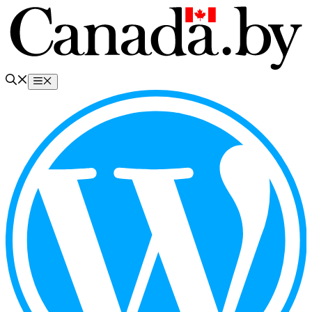
Перейти
к
содержимому
Меню