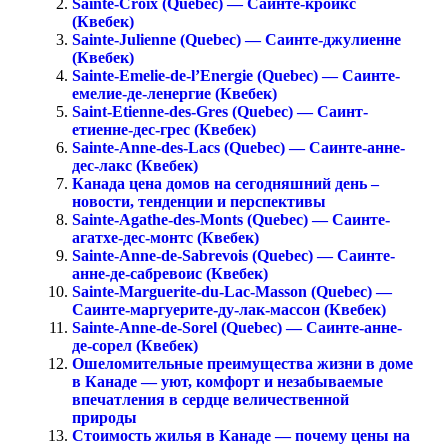
Sainte-Croix (Quebec) — Саинте-кроикс
(Квебек)
Sainte-Julienne (Quebec) — Саинте-джулиенне
(Квебек)
Sainte-Emelie-de-l’Energie (Quebec) — Саинте-
емелие-де-ленергие (Квебек)
Saint-Etienne-des-Gres (Quebec) — Саинт-
етиенне-дес-грес (Квебек)
Sainte-Anne-des-Lacs (Quebec) — Саинте-анне-
дес-лакс (Квебек)
Канада цена домов на сегодняшний день –
новости, тенденции и перспективы
Sainte-Agathe-des-Monts (Quebec) — Саинте-
агатхе-дес-монтс (Квебек)
Sainte-Anne-de-Sabrevois (Quebec) — Саинте-
анне-де-сабревоис (Квебек)
Sainte-Marguerite-du-Lac-Masson (Quebec) —
Саинте-маргуерите-ду-лак-массон (Квебек)
Sainte-Anne-de-Sorel (Quebec) — Саинте-анне-
де-сорел (Квебек)
Ошеломительные преимущества жизни в доме
в Канаде — уют, комфорт и незабываемые
впечатления в сердце величественной
природы
Стоимость жилья в Канаде — почему цены на