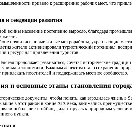
ромышленности привело к расширению рабочих мест, что привле
я и тенденции развития
вой войны население постепенно выросло, благодаря промышле
й жизни.
районе появились новые жилые микрорайоны, укрепляющие местн
илетия жители активизировали туристический потенциал, воспр
ший ресурс для привлечения туристов.
alardeau продолжает развиваться, сочетая исторические традици
 туризма и экономики. Важным аспектом стало сохранение прир
т привлекать посетителей и поддерживать местное сообщество.
ия и основные этапы становления город
торические документы, чтобы понять, как зародилась жизнь в Sai
вшие в этот район в конце XIX века, занимались преимуществе
овали небольшие стойбища, адаптируясь к природным условиям 
енного пункта.
е шаги