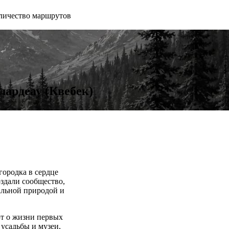
личество маршрутов
лардеау (Квебек)
городка в сердце
оздали сообщество,
альной природой и
ют о жизни первых
 усадьбы и музеи,