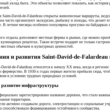
ый уклад быта. Эти объекты позволяют показать, как история 
елей.
 Saint-David-de-Falardeau открыты живописные маршруты, ведущ
она часто организуют экскурсии, рыбалку и походы, что делает 
е. В летние месяцы особенно популярны прогулки на байдарках
ого отдыха дополняют местные фермы и рынки, где можно прио
 кулинарных рецептах. Такие встречи подарят не только гастрон
 местных обычаев и культурных ценностей.
ия и развития Saint-David-de-Falardeau 
-David-de-Falardeau относится к началу XX века, когда в регионе
 фермерство. В 1930-х годах первые жители прибыли сюда, что
твом в условиях трудных природных условий.
и развитие инфраструктуры
фициально зарегистрировано название деревни, что стало важны
нания территории.
ли активно создавали дороги, электростанции и социальные учр
то способствовало формированию устойчивого сообщества.