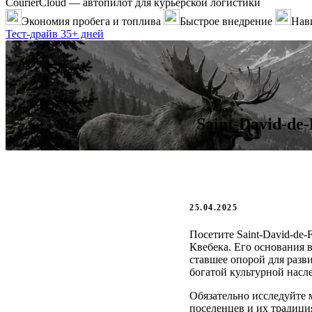
CourierCloud — автопилот для курьерской логистики
Экономия пробега и топлива
Быстрое внедрение
Нави
Тест-драйв 35+ дней
Saint-David-de
25.04.2025
Посетите Saint-David-de-
Квебека. Его основания 
ставшее опорой для разв
богатой культурной насл
Обязательно исследуйте 
поселенцев и их традици