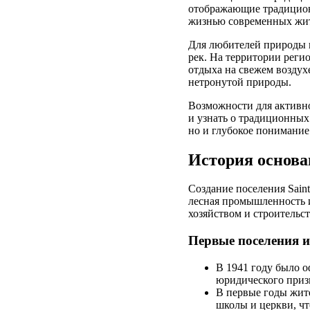
отображающие традиционн
жизнью современных жит
Для любителей природы в
рек. На территории реги
отдыха на свежем воздух
нетронутой природы.
Возможности для активн
и узнать о традиционных
но и глубокое понимание
История основан
Создание поселения Saint
лесная промышленность и
хозяйством и строительс
Первые поселения 
В 1941 году было о
юридического приз
В первые годы жите
школы и церкви, ч