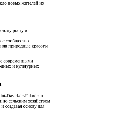
кло новых жителей из
нному росту и
ое сообщество.
иняв природные красоты
и с современными
одных и культурных
а
nt-David-de-Falardeau.
нно сельским хозяйством
и создавая основу для