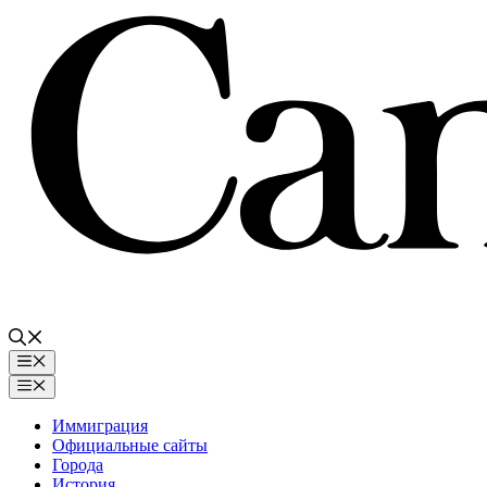
Перейти
к
содержимому
Меню
Меню
Иммиграция
Официальные сайты
Города
История