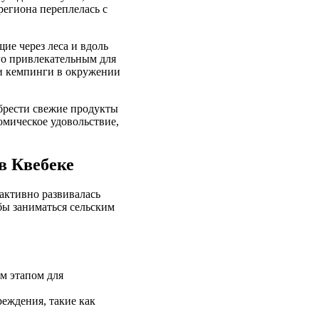
региона переплелась с
ие через леса и вдоль
его привлекательным для
 и кемпинги в окружении
брести свежие продукты
омическое удовольствие,
в Квебеке
 активно развивалась
бы заниматься сельским
м этапом для
еждения, такие как