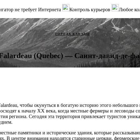
гатор не требует Интернета
Контроль курьеров
Любое ко
ГОРОДА КАНАДЫ
-Falardeau (Quebec) — Саинт-давид-де-фа
Falardeau, чтобы окунуться в богатую историю этого небольшого 
восходят к началу XX века, когда местные фермеры и лесоводы с
ития региона. Сегодня эта территория привлекает туристов уник
едием.
местные памятники и исторические здания, которые рассказыва
ях. В центре внимания находятся старинные церкви, фермерские