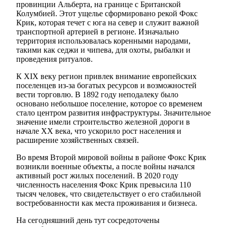
провинции Альберта, на границе с Британской
Колумбией. Этот ущелье сформировано рекой Фокс
Крик, которая течет с юга на север и служит важной
транспортной артерией в регионе. Изначально
территория использовалась коренными народами,
такими как седжи и чипева, для охоты, рыбалки и
проведения ритуалов.
К XIX веку регион привлек внимание европейских
поселенцев из-за богатых ресурсов и возможностей
вести торговлю. В 1892 году неподалеку было
основано небольшое поселение, которое со временем
стало центром развития инфраструктуры. Значительное
значение имели строительство железной дороги в
начале XX века, что ускорило рост населения и
расширение хозяйственных связей.
Во время Второй мировой войны в районе Фокс Крик
возникли военные объекты, а после войны начался
активный рост жилых поселений. В 2020 году
численность населения Фокс Крик превысила 110
тысяч человек, что свидетельствует о его стабильной
востребованности как места проживания и бизнеса.
На сегодняшний день тут сосредоточены