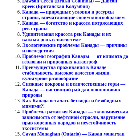
Dawson Creek (British Columbia) — Давсон
креек (Британская Колумбия)
Канада — природные условия и ресурсы
страны, впечатляющие своим многообразием
Канада — богатство и красота потрясающих
рек страны
Удивительная красота рек Канады и их
важная роль в экосистеме
Экологические проблемы Канады — причины
и последствия
Проблемы географии Канады — от климата до
геологии и природных катастроф
Преимущества проживания в Канаде —
стабильность, высокое качество жизни,
культурное разнообразие
Снежные покровы и величественные горы —
Канада — настоящий рай для поклонников
природы
Как Канада осталась без воды и безобидных
мимими?!
Проблемы развития Канады — экономическая
зависимость от нефтяной отрасли, нарушение
прав коренных народов и неустойчивость
экосистемы
Cavan Monaghan (Ontario) — Каван монагхан