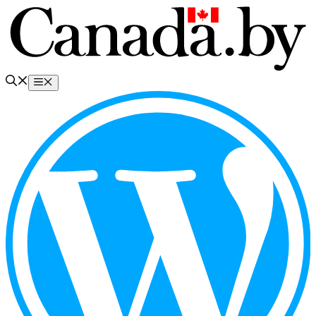
Перейти
к
содержимому
Меню