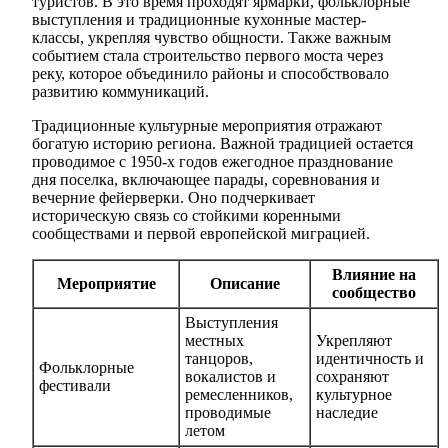
туристов. В это время проходят ярмарки, фольклорные
выступления и традиционные кухонные мастер-
классы, укрепляя чувство общности. Также важным
событием стала строительство первого моста через
реку, которое объединило районы и способствовало
развитию коммуникаций.
Традиционные культурные мероприятия отражают
богатую историю региона. Важной традицией остается
проводимое с 1950-х годов ежегодное празднование
дня поселка, включающее парады, соревнования и
вечерние фейерверки. Оно подчеркивает
историческую связь со стойкими коренными
сообществами и первой европейской миграцией.
Влияние на
Мероприятие
Описание
сообщество
Выступления
местных
Укрепляют
танцоров,
идентичность и
Фольклорные
вокалистов и
сохраняют
фестивали
ремесленников,
культурное
проводимые
наследие
летом