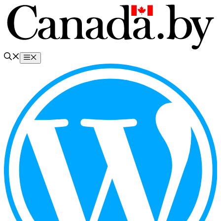
Перейти
к
содержимому
Меню