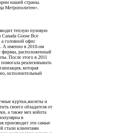
ории нашей страны.
жда Метрополитен».
водит теплую пуховую
в Canada Goose Все
 а головной офис
. А именно в 2010-ом
ис фирмы, расположенный
пы. После этого в 2011
т помогала реализовывать
ганизация, которая
тно, исполнительный
ичные куртки,жилеты и
тить своего обладателя от
ки, а также мех койота
популярна в
рая производит эти самые
ей стали клиентами