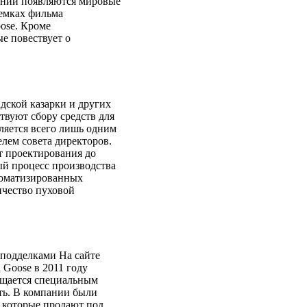
пании появляются мировые
ъемках фильма
ose. Кроме
е повествует о
дской казарки и других
твуют сбору средств для
вляется всего лишь одним
елем совета директоров.
т проектирования до
ый процесс производства
томатизированных
ичество пуховой
 подделками На сайте
 Goose в 2011 году
нащается специальным
ть. В компании были
 которые продают под