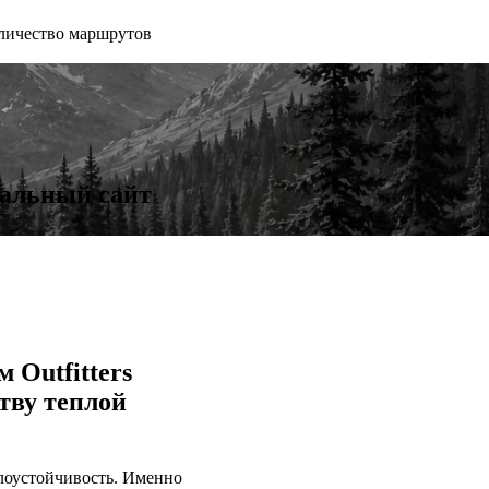
личество маршрутов
иальный сайт
 Outfitters
тву теплой
лоустойчивость. Именно