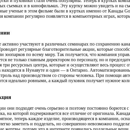
ртки и пуховики стали очень популярны. Теперь в куртках ком
ых съемках и в кинофильмах. Эту куртку можно увидеть и на с
рные ученые в этом фильме были в куртках именно от Канады Go
 компании регулярно появляется в компьютерных играх, которы
ании
 активно участвуют в различных семинарах по сохранению кана
Проводит регулярные благотворительные акции, которые способс
ли зоопарков по всему миру. Так получается, что компания упра
тся не только главным директором по персоналу, но и председат
 три ресурсных центра, которые и осуществляют весь процесс о
а находятся в Нунавуте и один — в Онтарио. Автоматизированн
нтроль над производством со стороны человека. При помощи ав
тся идеально ровными, а каждый пуховик получает нужное кол
кция
ции они подходят очень серьезно и поэтому постоянно борются с
ка, на которой подчеркивается все отличие от оригинала. Канада
оятное, теперь каждое изделие, производящееся в компании, ос
легко заметить и подделать, но совершенно невозможно поддела
е жертвы, потому что в интернете появились поддельные вещи,