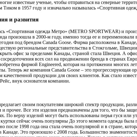
ногие известные ученые, чтобы отправиться на северные террит
 Тиком в 1957 году и изначально называлась «Спортивная оде
ия и развития
лась «Спортивная одежда Метро» (METRO SPORTWEAR) и произ
нда произошла в 2000-м году, именно тогда ее и переименовали 
егодня под брендом Canada Goose. Фирма расположена в Канаде,
ществую региональные представительства в Стокгольме, Швеции
ткрыть офис за пределами Канады, страной стала Швеция. А оф
 сосредоточения всех сил на продвижении бренда в странах Евро
иобретена фирмой Engineered, которая на протяжении многих ле
ы. Теперь же компания Canada Goose – это прогрессирующая ор
м качественной продукции для своих клиентов. Как стало извес
 Рейс, внук основателя компании.
предлагает своим покупателям широкий спектр продукции, разл
и прочее. Все эти изделия предназначены для того, что бы защи
х. По верху изделий могут быть использованы перья гуся или ут
 куртки сейчас очень популярны До этого момента одежда была 
о после 1998 года она стала очень популярной и в стране, кото
 Канаде. Это произошло с 2008 года. Большинство знаменитост