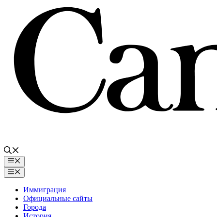
Перейти
к
содержимому
Меню
Меню
Иммиграция
Официальные сайты
Города
История