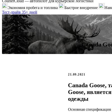
CourierCloud — автопилот для курьерской логистики
Экономия пробега и топлива
Быстрое внедрение
Нави
Тест-драйв 35+ дней
Canada Goo
21.09.2021
Canada Goose, т
Goose, являетс
одежды
Основная спецификация 