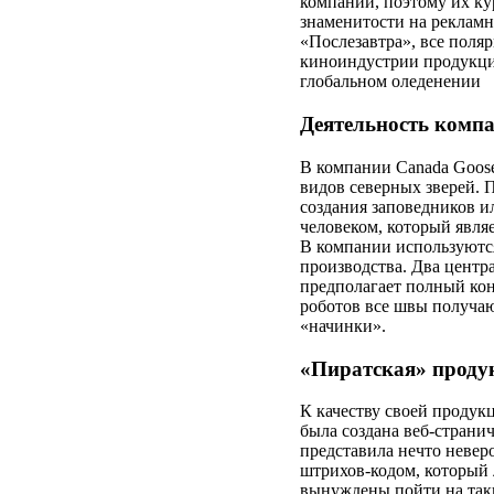
компании, поэтому их ку
знаменитости на рекламн
«Послезавтра», все поля
киноиндустрии продукция
глобальном оледенении
Деятельность комп
В компании Canada Goose
видов северных зверей. 
создания заповедников и
человеком, который являе
В компании используются
производства. Два центр
предполагает полный ко
роботов все швы получаю
«начинки».
«Пиратская» проду
К качеству своей продук
была создана веб-странич
представила нечто невер
штрихов-кодом, который 
вынуждены пойти на таки