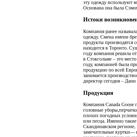
эту одежду используют м
Основана она была Сэмом
Истоки возникновен
Компания ранее называ
одежду. Смена имени бре
продукты производятся с
находится в Торонто. Су
году компания решила о
в Стокгольме – это место
году, компанией была пр
продукцию по всей Европ
занимается производство
директор сегодня – Дани
Продукция
Компания Canada Goose 
головные уборы,перчатки 
плохих погодных условия
или песца. Именно такие
Скандинавском регионе, н
замечательные куртки— в